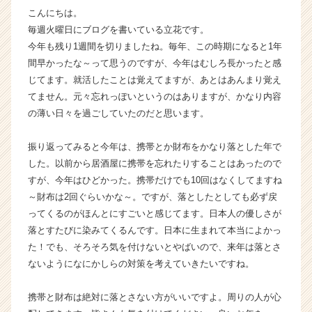
こんにちは。
就
活
毎週火曜日にブログを書いている立花です。
サ
今年も残り1週間を切りましたね。毎年、この時期になると1年
イ
間早かったな～って思うのですが、今年はむしろ長かったと感
ト
じてます。就活したことは覚えてますが、あとはあんまり覚え
チ
てません。元々忘れっぽいというのはありますが、かなり内容
ア
の薄い日々を過ごしていたのだと思います。
キ
ャ
リ
振り返ってみると今年は、携帯とか財布をかなり落とした年で
ア
した。以前から居酒屋に携帯を忘れたりすることはあったので
（C
すが、今年はひどかった。携帯だけでも10回はなくしてますね
h
～財布は2回ぐらいかな～。ですが、落としたとしても必ず戻
e
ってくるのがほんとにすごいと感じてます。日本人の優しさが
e
落とすたびに染みてくるんです。日本に生まれて本当によかっ
r
た！でも、そろそろ気を付けないとやばいので、来年は落とさ
C
a
ないようになにかしらの対策を考えていきたいですね。
r
e
携帯と財布は絶対に落とさない方がいいですよ。周りの人が心
e