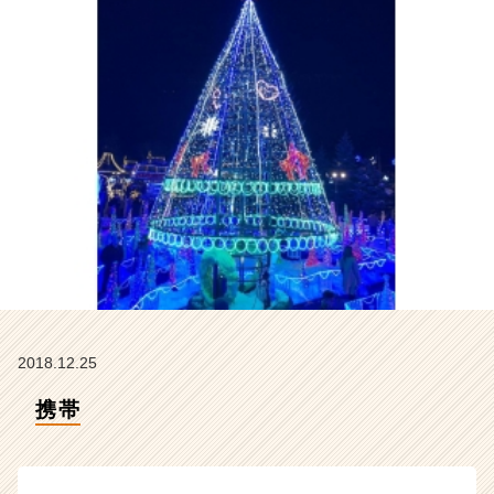
ラ
イ
ン】
|
ベ
ン
チ
ャ
ー・
成
長
企
業
か
ら
ス
2018.12.25
カ
ウ
携帯
ト
が
届
く