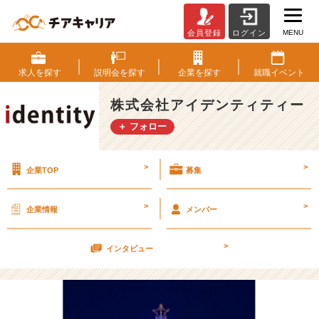
MENU
会員登録
ログイン
携
帯
【株
求人を
探す
説明会を
探す
企業を
探す
就職
イベント
式
会
株式会社アイデンティティー
社
＋ フォロー
ア
イ
デ
>
>
企業TOP
募集
ン
テ
ィ
>
>
企業情報
メンバー
テ
ィ
>
ー
インタビュー
の
タ
イ
ム