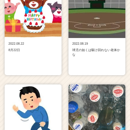
2022.08.22
2022.08.19
8月22日
球児の如くは駆け回れない老体か
な