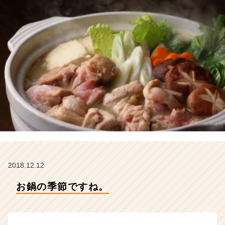
ィ
ー
の
タ
イ
ム
ラ
イ
ン】
|
ベ
ン
チ
ャ
ー・
成
2018.12.12
長
企
お鍋の季節ですね。
業
か
ら
ス