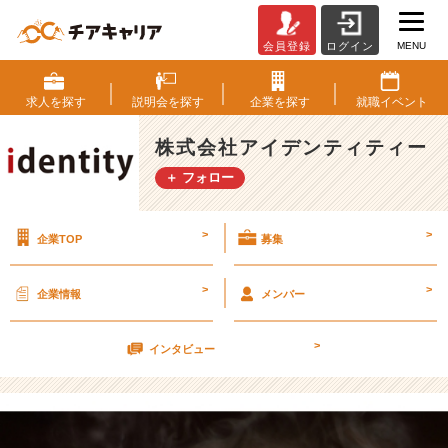
MENU
会員登録
ログイン
お
鍋
の
求人を
探す
説明会を
探す
企業を
探す
就職
イベント
季
節
株式会社アイデンティティー
で
＋ フォロー
す
ね。
【株
>
>
企業TOP
募集
式
会
社
>
>
企業情報
メンバー
ア
イ
>
デ
インタビュー
ン
テ
ィ
テ