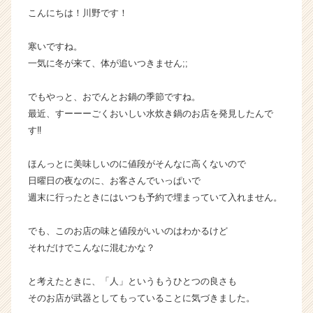
こんにちは！川野です！
カ
ウ
ト
寒いですね。
が
一気に冬が来て、体が追いつきません;;
届
く
でもやっと、おでんとお鍋の季節ですね。
就
最近、すーーーごくおいしい水炊き鍋のお店を発見したんで
活
す‼︎
サ
イ
ト
ほんっとに美味しいのに値段がそんなに高くないので
チ
日曜日の夜なのに、お客さんでいっぱいで
ア
週末に行ったときにはいつも予約で埋まっていて入れません。
キ
ャ
でも、このお店の味と値段がいいのはわかるけど
リ
それだけでこんなに混むかな？
ア
（C
h
と考えたときに、「人」というもうひとつの良さも
e
そのお店が武器としてもっていることに気づきました。
e