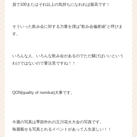
ャ
員で100またはそれ以上の気持ちになれれば最高です！
リ
ア
（C
そういった飲み会に対する力量を僕は"飲み会偏差値"と呼びま
h
e
す。
e
r
C
いろんな人、いろんな飲み会があるのでただ騒げばいいという
a
わけではないので要注意ですね！！
r
e
e
r）
QON(quality of nomikai)大事です。
今週の写真は季節外れの立川花火大会の写真です。
毎週載せる写真とれるイベントがあって人生楽しい！！