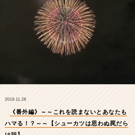
る！？
～
～
【シ
ュ
ー
カ
ツ
は
思
わ
ぬ
罠
だ
ら
け
2018.11.28
説】
【株
《番外編》～～これを読まないとあなたも
式
会
ハマる！？～～【シューカツは思わぬ罠だら
社
け説】
ア