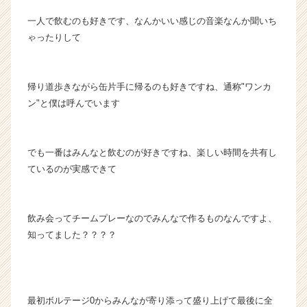
成
一人で飲むのも好きです、なんかいい感じの音楽なんか聞いち
長
企
ゃったりして
業
か
ら
帰り道歩きながら缶片手に帰るのも好きですね、通称"ワンカ
ス
ン"と僕は呼んでいます
カ
ウ
ト
が
でも一番はみんなと飲むのが好きですね、楽しい時間を共有し
届
ているのが実感できて
く
就
活
飲み会ってチームプレーなのでみんなで作るものなんですよ、
サ
知ってました？？？？
イ
ト
チ
ア
キ
最初ボルテージ0からみんなが寄り添って盛り上げて最後に全