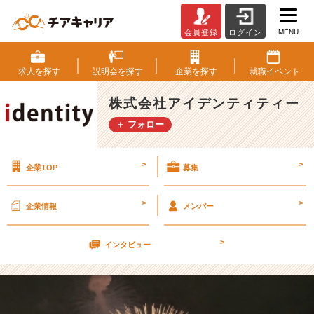
MENU
会員登録
ログイン
《番
外
編》
求人を
探す
説明会を
探す
企業を
探す
就職
イベント
～
～
株式会社アイデンティティー
こ
＋ フォロー
れ
を
読
>
>
企業TOP
募集
ま
な
い
>
>
企業情報
メンバー
と
あ
>
な
インタビュー
た
も
ハ
マ