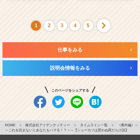
1
2
3
4
5
仕事をみる
説明会情報をみる
このページをシェアする
HOME
＞
株式会社アイデンティティー
＞
タイムライン一覧
＞
《番外編》～
～これを読まないとあなたもハマる！？～～【シューカツは思わぬ罠だらけ説】