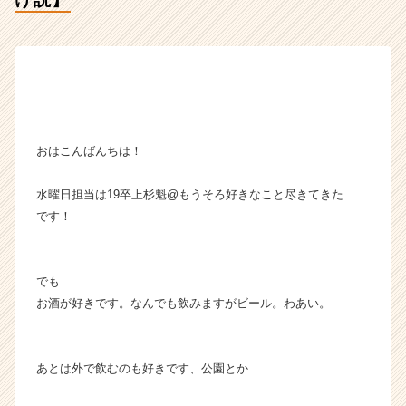
イ
デ
ン
テ
ィ
テ
ィ
ー
おはこんばんちは！
の
タ
水曜日担当は19卒上杉魁@もうそろ好きなこと尽きてきた
イ
です！
ム
ラ
イ
でも
ン】
|
お酒が好きです。なんでも飲みますがビール。わあい。
ベ
ン
チ
あとは外で飲むのも好きです、公園とか
ャ
ー・