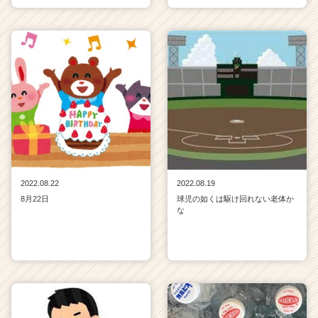
2022.08.22
2022.08.19
8月22日
球児の如くは駆け回れない老体か
な