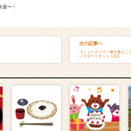
来週〜！
次の記事へ
【シューカツで一番大事なこ
いスタートダッシュ説】