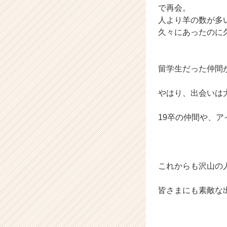
で再会。
h
人より羊の数が多
e
e
久々にあったのに
r
C
a
留学生だった仲間
r
e
やはり、出会いは
e
r）
19卒の仲間や、
これからも沢山の
皆さまにも素敵な