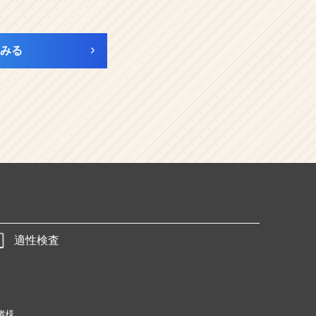
みる
適性検査
者様