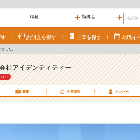
探す
説明会を
探す
企業を
探す
就職
イ
いました。
会社アイデンティティー
ォロー
募集
企業情報
メンバー