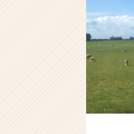
テ
ィ
テ
ィ
ー
の
タ
イ
ム
ラ
イ
ン】
|
ベ
ン
チ
ャ
ー・
成
長
企