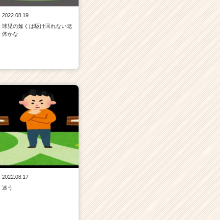
2022.08.19
球児の如くは駆け回れない老
体かな
2022.08.17
迷う