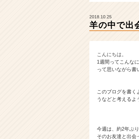
業
か
ら
2018.10.25
ス
羊の中で出
カ
ウ
ト
が
届
こんにちは。
く
1週間ってこんな
就
って思いながら書
活
サ
イ
このブログを書く
ト
うなどと考えるよ
チ
ア
キ
ャ
リ
今週は、約2年ぶ
ア
そのお友達と出会
（C