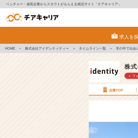
ベンチャー・成長企業からスカウトがもらえる就活サイト「チアキャリア」
羊
の
求人を
中
で
HOME
＞
株式会社アイデンティティー
＞
タイムライン一覧
＞
羊の中で出会
出
会
い
株式
ま
＋ フ
し
た。
【株
企業TOP
式
会
社
ア
イ
デ
ン