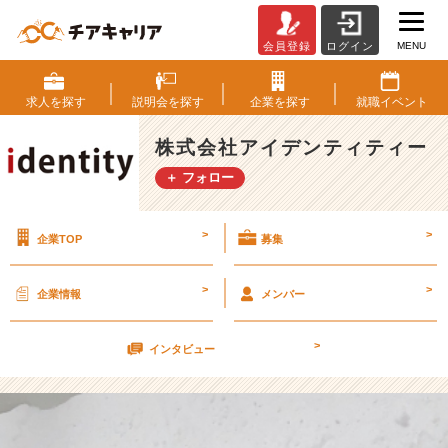
MENU
会員登録
ログイン
水
分
必
求人を
探す
説明会を
探す
企業を
探す
就職
イベント
須！
【株
株式会社アイデンティティー
式
＋ フォロー
会
社
ア
>
>
企業TOP
募集
イ
デ
ン
>
>
企業情報
メンバー
テ
ィ
>
テ
インタビュー
ィ
ー
の
タ