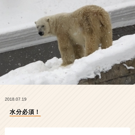
イ
ム
ラ
イ
ン】
|
ベ
ン
チ
ャ
ー・
成
長
企
業
か
2018.07.19
ら
ス
水分必須！
カ
ウ
ト
が