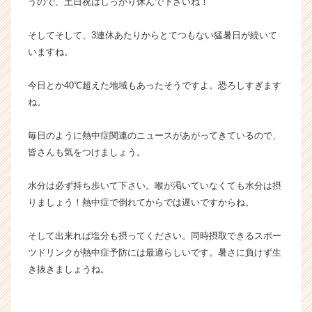
うので、土日祝はしっかり休んで下さいね！
e
e
そしてそして、3連休あたりからとてつもない猛暑日が続いて
r）
いますね。
今日とか40℃超えた地域もあったそうですよ。恐ろしすぎます
ね。
毎日のように熱中症関連のニュースがあがってきているので、
皆さんも気をつけましょう。
水分は必ず持ち歩いて下さい。喉が渇いていなくても水分は摂
りましょう！熱中症で倒れてからでは遅いですからね。
そして出来れば塩分も摂ってください。同時摂取できるスポー
ツドリンクが熱中症予防には最適らしいです。暑さに負けず生
き抜きましょうね。