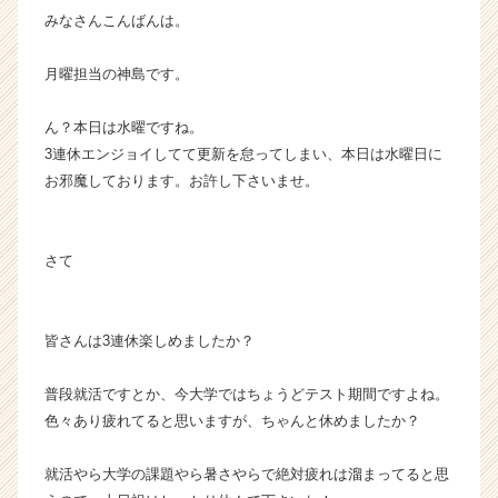
みなさんこんばんは。
届
く
就
月曜担当の神島です。
活
サ
ん？本日は水曜ですね。
イ
3連休エンジョイしてて更新を怠ってしまい、本日は水曜日に
ト
お邪魔しております。お許し下さいませ。
チ
ア
キ
ャ
さて
リ
ア
（C
皆さんは3連休楽しめましたか？
h
e
普段就活ですとか、今大学ではちょうどテスト期間ですよね。
e
r
色々あり疲れてると思いますが、ちゃんと休めましたか？
C
a
就活やら大学の課題やら暑さやらで絶対疲れは溜まってると思
r