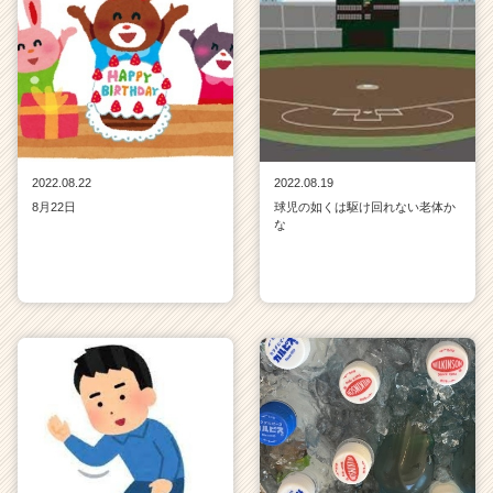
2022.08.22
2022.08.19
8月22日
球児の如くは駆け回れない老体か
な