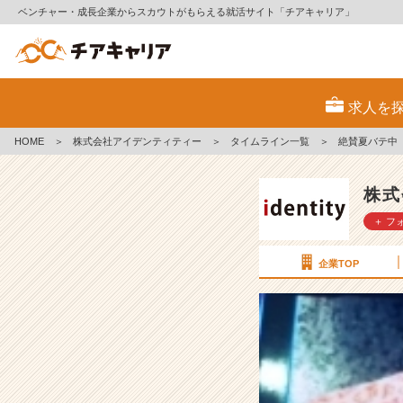
ベンチャー・成長企業からスカウトがもらえる就活サイト「チアキャリア」
絶
賛
求人を
夏
バ
HOME
＞
株式会社アイデンティティー
＞
タイムライン一覧
＞
絶賛夏バテ中
テ
中
【株
株式
式
＋ フ
会
社
ア
企業TOP
イ
デ
ン
テ
ィ
テ
ィ