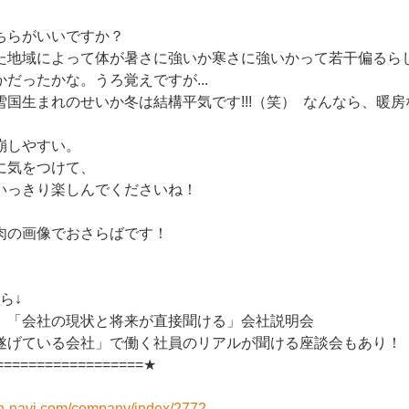
ちらがいいですか？
た地域によって体が暑さに強いか寒さに強いかって若干偏るら
だったかな。うろ覚えですが...
国生まれのせいか冬は結構平気です!!!（笑） なんなら、暖房
崩しやすい。
に気をつけて、
いっきり楽しんでくださいね！
肉の画像でおさらばです！
ら↓
、「会社の現状と将来が直接聞ける」会社説明会
遂げている会社」で働く社員のリアルが聞ける座談会もあり！
==================★
on-navi.com/company/index/2772