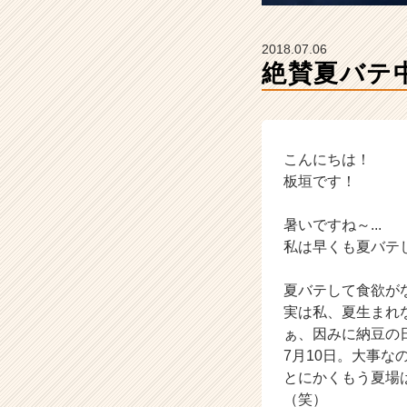
カ
ウ
ト
2018.07.06
が
絶賛夏バテ
届
く
就
活
サ
こんにちは！
イ
板垣です！
ト
チ
暑いですね～...
ア
私は早くも夏バテ
キ
ャ
夏バテして食欲が
リ
ア
実は私、夏生まれな
（C
ぁ、因みに納豆の
h
7月10日。大事な
e
とにかくもう夏場
e
（笑）
r