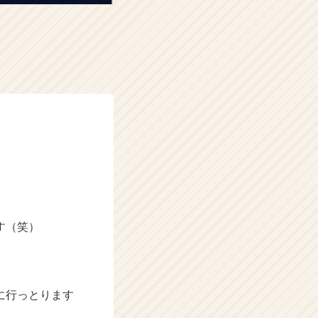
す（笑）
に行っとります