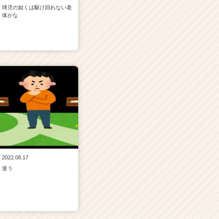
球児の如くは駆け回れない老
体かな
2022.08.17
迷う