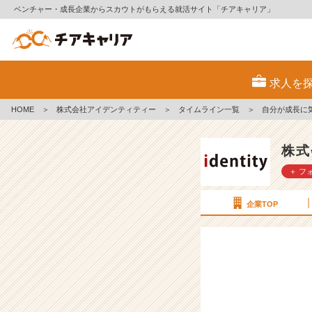
ベンチャー・成長企業からスカウトがもらえる就活サイト「チアキャリア」
自
分
求人を
が
成
HOME
＞
株式会社アイデンティティー
＞
タイムライン一覧
＞
自分が成長に
長
に
気
株式
づ
＋ フ
く
瞬
間
企業TOP
と
は。
考
え
て
み
る。