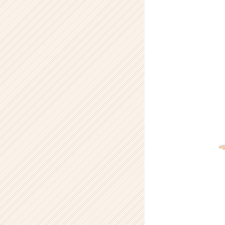
【株
式
会
社
ア
イ
デ
ン
テ
ィ
テ
ィ
ー
の
タ
イ
ム
ラ
イ
ン】
|