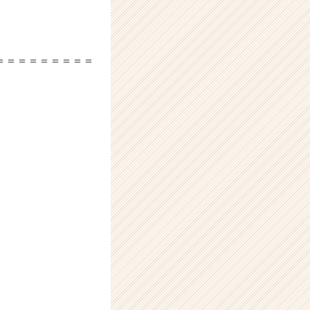
＝＝＝＝＝＝＝＝＝
）
）