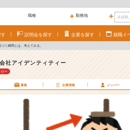
探す
説明会を
探す
企業を
探す
就職
イ
気づく瞬間とは。考えてみる。
会社アイデンティティー
ォロー
募集
企業情報
メンバー