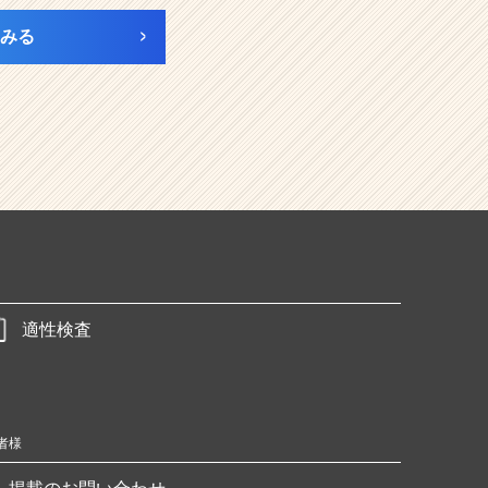
みる
適性検査
者様