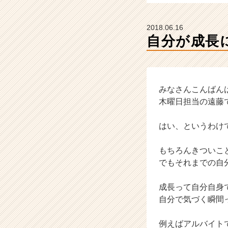
ベ
ン
チ
2018.06.16
ャ
自分が成長
ー・
成
長
企
業
みなさんこんばん
か
木曜日担当の遠藤
ら
ス
はい、というわけ
カ
ウ
もちろんきついこ
ト
でもそれまでの自
が
届
く
成長って自分自身
就
自分で気づく瞬間
活
サ
例えばアルバイト
イ