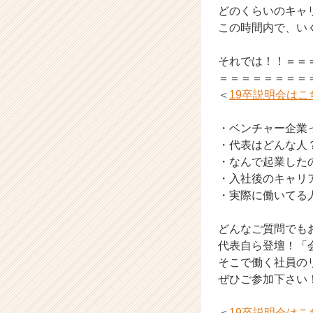
どのくらいのキャ
ト
この時間内で、い
チ
ア
キ
それでは！！＝＝
ャ
＝＝＝＝＝＝＝＝
リ
＜
19卒説明会はこ
ア
（C
・ベンチャー企業
h
・代表はどんな人
e
e
・なんで起業した
r
・入社後のキャリ
C
・実際に働いてる
a
r
どんなご質問でも
e
代表自ら登壇！「
e
そこで働く社員の
r）
ぜひご参加下さい
＜
19卒説明会はこ