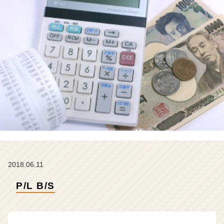
イ
ム
ラ
イ
ン】
|
ベ
ン
チ
ャ
ー・
成
長
企
業
か
2018.06.11
ら
ス
P/L B/S
カ
ウ
ト
が