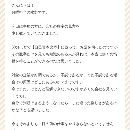
こんにちは！
届
く
月曜担当の水野です。
就
活
今日は事務の方に、会社の数字の見方を
サ
少し教えていただきました。
イ
ト
30分ほどで【自己資本比率】に絞って、お話を伺ったのですが
チ
その数字だけを見ても知識のある人が見れば、本当に多くの情
ア
キ
報を得ることができるのだと思いました。
ャ
リ
対象の企業が好調であるか、不調であるか、また不調である場
ア
合その原因はどこにあるのか？までです。
（C
今はまだ、ほとんど理解できないのですが多くの会社を見てい
h
くうちに
e
自分で判断できるようになったら、また違った楽しさがあるの
e
r
かな？とも思いました。
C
a
今はそれよりも、目の前の仕事をやりきらないといけません
r