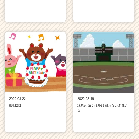
2022.08.22
2022.08.19
8月22日
球児の如くは駆け回れない老体か
な