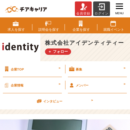
MENU
会員登録
ログイン
P/
L
B/
求人を
探す
説明会を
探す
企業を
探す
就職
イベント
S
【株
株式会社アイデンティティー
式
＋ フォロー
会
社
ア
>
>
企業TOP
募集
イ
デ
ン
>
>
企業情報
メンバー
テ
ィ
>
テ
インタビュー
ィ
ー
の
タ