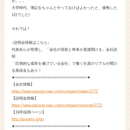
が。。。
e
大学時代、簿記をちゃんとやっておけばよかったと、後悔した
e
1日でした!
r）
それでは！
↓説明会情報はこちら↓
代表自らが登壇し、「会社の現状と将来が直接聞ける」会社説
明
「圧倒的な成長を遂げている会社」で働く社員のリアルが聞け
る座談会もあり！
★===============================★
【会社情報】
https://www.passion-navi.com/company/index/2772
【説明会情報】
https://www.passion-navi.com/company/seminar/2772
【19卒採用ページ】
http://id-entity.jp/gr/
★===============================★