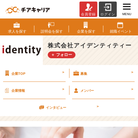
MENU
会員登録
ログイン
体
に
針
求人を
探す
説明会を
探す
企業を
探す
就職
イベント
が。。。？！
【株
株式会社アイデンティティー
式
＋ フォロー
会
社
ア
>
>
企業TOP
募集
イ
デ
ン
>
>
企業情報
メンバー
テ
ィ
>
テ
インタビュー
ィ
ー
の
タ