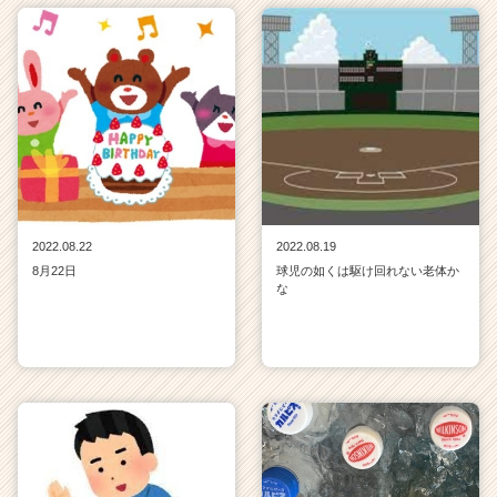
2022.08.22
2022.08.19
8月22日
球児の如くは駆け回れない老体か
な