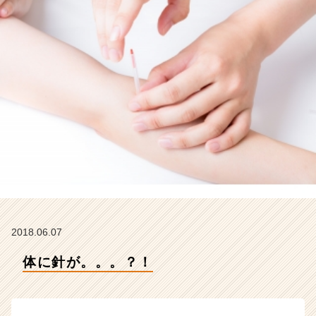
イ
ム
ラ
イ
ン】
|
ベ
ン
チ
ャ
ー・
成
長
企
業
か
2018.06.07
ら
ス
体に針が。。。？！
カ
ウ
ト
が