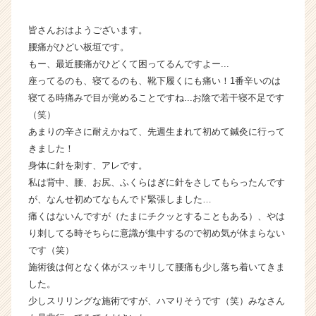
届
く
皆さんおはようございます。
就
腰痛がひどい板垣です。
活
もー、最近腰痛がひどくて困ってるんですよー...
サ
座ってるのも、寝てるのも、靴下履くにも痛い！1番辛いのは
イ
寝てる時痛みで目が覚めることですね...お陰で若干寝不足です
ト
（笑）
チ
あまりの辛さに耐えかねて、先週生まれて初めて鍼灸に行って
ア
キ
きました！
ャ
身体に針を刺す、アレです。
リ
私は背中、腰、お尻、ふくらはぎに針をさしてもらったんです
ア
が、なんせ初めてなもんでド緊張しました…
（C
痛くはないんですが（たまにチクッとすることもある）、やは
h
り刺してる時そちらに意識が集中するので初め気が休まらない
e
です（笑）
e
r
施術後は何となく体がスッキリして腰痛も少し落ち着いてきま
C
した。
a
少しスリリングな施術ですが、ハマりそうです（笑）みなさん
r