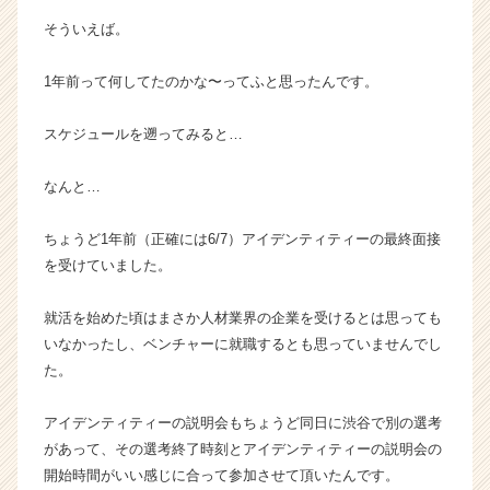
就
そういえば。
活
サ
1年前って何してたのかな〜ってふと思ったんです。
イ
ト
スケジュールを遡ってみると…
チ
ア
キ
なんと…
ャ
リ
ちょうど1年前（正確には6/7）アイデンティティーの最終面接
ア
を受けていました。
（C
h
就活を始めた頃はまさか人材業界の企業を受けるとは思っても
e
e
いなかったし、ベンチャーに就職するとも思っていませんでし
r
た。
C
a
アイデンティティーの説明会もちょうど同日に渋谷で別の選考
r
があって、その選考終了時刻とアイデンティティーの説明会の
e
開始時間がいい感じに合って参加させて頂いたんです。
e