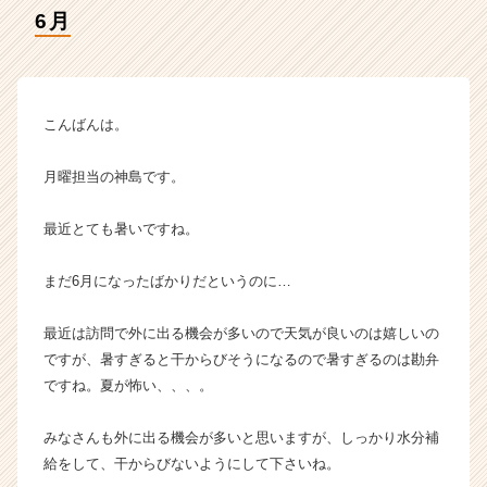
ラ
6月
イ
ン】
|
ベ
ン
こんばんは。
チ
ャ
月曜担当の神島です。
ー・
成
最近とても暑いですね。
長
企
業
まだ6月になったばかりだというのに…
か
ら
最近は訪問で外に出る機会が多いので天気が良いのは嬉しいの
ス
ですが、暑すぎると干からびそうになるので暑すぎるのは勘弁
カ
ですね。夏が怖い、、、。
ウ
ト
みなさんも外に出る機会が多いと思いますが、しっかり水分補
が
届
給をして、干からびないようにして下さいね。
く