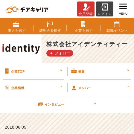
MENU
会員登録
ログイン
6
月
【株
求人を
探す
説明会を
探す
企業を
探す
就職
イベント
式
会
株式会社アイデンティティー
社
＋ フォロー
ア
イ
デ
>
>
企業TOP
募集
ン
テ
ィ
>
>
企業情報
メンバー
テ
ィ
>
ー
インタビュー
の
タ
イ
2018.06.05
ム