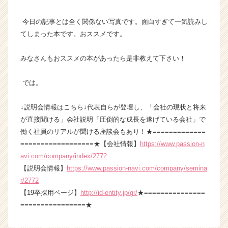
今日の記事とは全く関係ない写真です。面白すぎて一気読みし
てしまった本です。おススメです。
みなさんもおススメの本があったら是非教えて下さい！
では。
↓説明会情報はこちら↓代表自らが登壇し、「会社の現状と将来
が直接聞ける」会社説明「圧倒的な成長を遂げている会社」で
働く社員のリアルが聞ける座談会もあり！★=============
==================★【会社情報】
https://www.passion-n
avi.com/company/index/2772
【説明会情報】
https://www.passion-navi.com/company/semina
r/2772
【19卒採用ページ】
http://id-entity.jp/gr/
★===============
================★