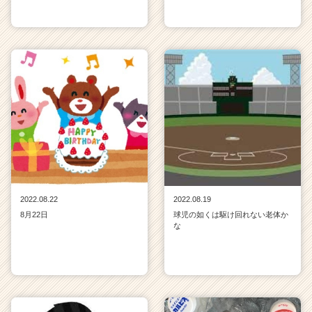
2022.08.22
2022.08.19
8月22日
球児の如くは駆け回れない老体か
な