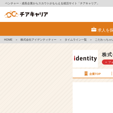
ベンチャー・成長企業からスカウトがもらえる就活サイト「チアキャリア」
こ
だ
求人を
わ
っ
HOME
＞
株式会社アイデンティティー
＞
タイムライン一覧
＞
こだわっちゃ
ち
ゃ
い
株式
た
＋ フ
い
と
き
企業TOP
も
あ
る
【株
式
会
社