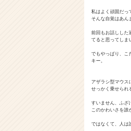
ャ
私はよく頑固だっ
リ
ア
そんな自覚はあん
（C
h
前回もお話しした
e
てると思ってしま
e
r
でもやっぱり、こ
C
キー。
a
r
e
e
アザラシ型マウス
r）
せっかく乗せられ
すいません、ふざ
このかわいさを誰
ではなくて、人は