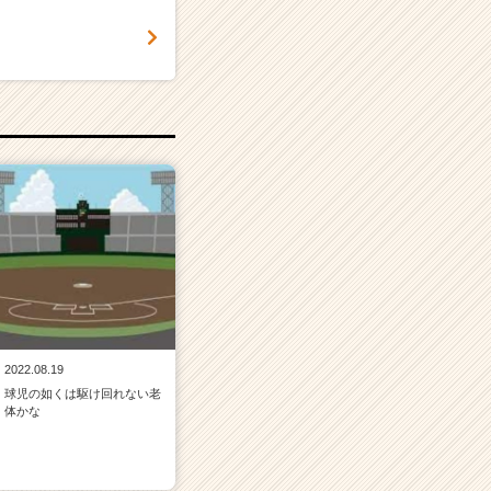
2022.08.19
球児の如くは駆け回れない老
体かな