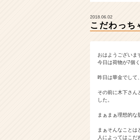
ー・
成
長
2018.06.02
企
こだわっち
業
か
ら
ス
カ
おはようございま
ウ
今日は荷物が7個く
ト
が
昨日は華金でして
届
く
その前に木下さん
就
した。
活
サ
イ
まぁまぁ理想的な
ト
チ
まぁそんなことは
ア
人によってはこだ
キ