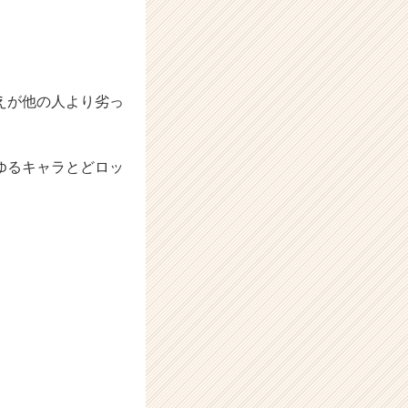
えが他の人より劣っ
ゆるキャラとどロッ