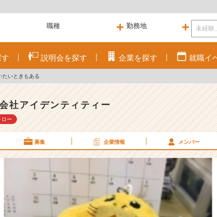
探す
説明会を
探す
企業を
探す
就職
イ
いたいときもある
会社アイデンティティー
ォロー
募集
企業情報
メンバー