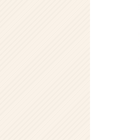
ア
イ
デ
ン
テ
ィ
テ
ィ
ー
の
タ
イ
ム
ラ
イ
ン】
|
ベ
ン
チ
ャ