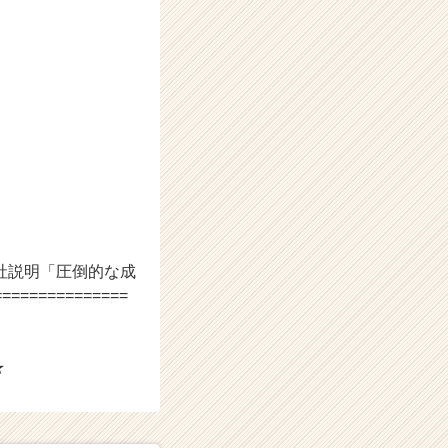
社説明「圧倒的な成
==========
★