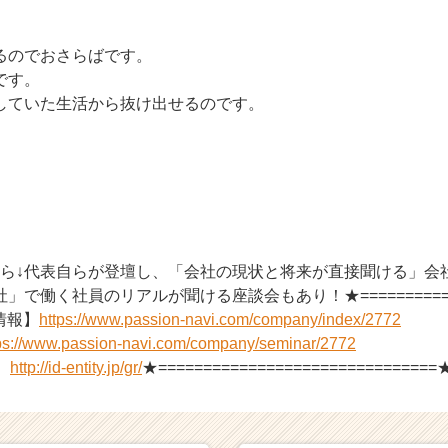
るのでおさらばです。
です。
していた生活から抜け出せるのです。
。
ちら↓代表自らが登壇し、「会社の現状と将来が直接聞ける」会
で働く社員のリアルが聞ける座談会もあり！★==============
社情報】
https://www.passion-navi.com/company/index/2772
ps://www.passion-navi.com/company/seminar/2772
】
http://id-entity.jp/gr/
★===============================