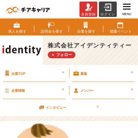
MENU
会員登録
ログイン
1
2
0%
求人を
探す
説明会を
探す
企業を
探す
就職
イベント
【株
式
株式会社アイデンティティー
会
＋ フォロー
社
ア
イ
>
>
企業TOP
募集
デ
ン
テ
>
>
企業情報
メンバー
ィ
テ
>
ィ
インタビュー
ー
の
タ
イ