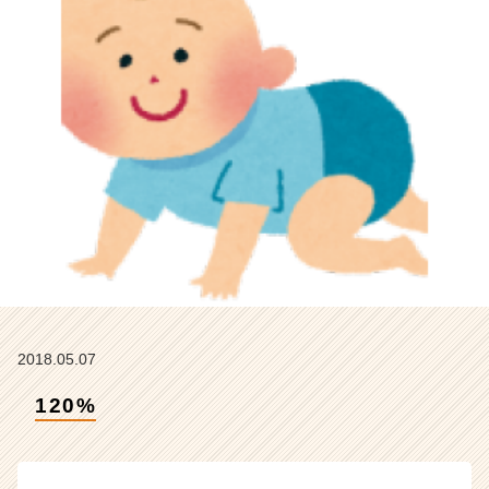
ム
ラ
イ
ン】
|
ベ
ン
チ
ャ
ー・
成
長
企
業
か
ら
2018.05.07
ス
カ
120%
ウ
ト
が
届