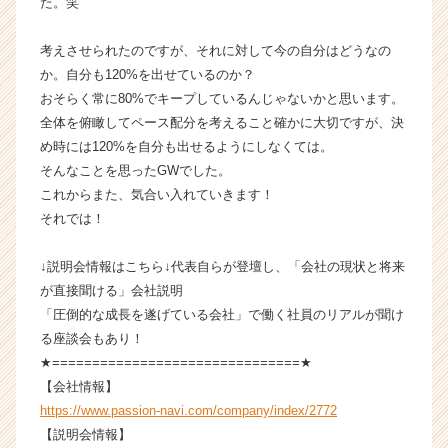
た。笑
e
r）
考えさせられたのですが、それに対して今の自分はどうなの
か。自分も120%を出せているのか？
おそらく常に80%でキープしているんじゃないかと思います。
全体を俯瞰してペース配分を考えること確かに大切ですが、決
め時には120%を自分も出せるようにしなくては。
そんなことを思ったGWでした。
これからまた、気合い入れていきます！
それでは！
↓説明会情報はこちら↓代表自らが登壇し、「会社の現状と将来
が直接聞ける」会社説明
「圧倒的な成長を遂げている会社」で働く社員のリアルが聞け
る座談会もあり！
★===============================★
【会社情報】
https://www.passion-navi.com/company/index/2772
【説明会情報】