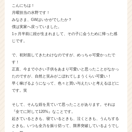
こんにちは！
く
就
月曜担当の水野です！
活
みなさま、GWはいかがでしたか？
サ
僕は実家へ戻っていました。
イ
1ヶ月半前に姪が生まれまして、その子に会うために帰った感
ト
じです。
チ
ア
で、初対面してきたわけなのですが、めっちゃ可愛かったで
キ
ャ
す！
リ
正直、今まで小さい子供をあまり可愛いと思ったことがなかっ
ア
たのですが、自然と笑みがこぼれてしまうくらい可愛い！
（C
早く稼げるようになって、色々と買い与えたいと考えるほどに
h
です。笑
e
e
そして、そんな姪を見ていて思ったことがあります。それは
r
C
『全てに対して120%』なことです。
a
起きているときも、寝ているときも、泣くときも、うんちする
r
ときも。いつも全力を振り切って、限界突破しているようでし
e