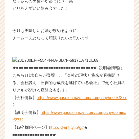
たくさんの出会いがあったり…笑
r
とりあえずいい飲み会でした！
e
e
r）
今月も美味しいお酒が飲めるように
チーム一丸となって頑張りたいと思います！
★===============================★↓説明会情報は
こちら↓代表自らが登壇し、「会社の現状と将来が直接聞け
る」会社説明「圧倒的な成長を遂げている会社」で働く社員の
リアルが聞ける座談会もあり！
【会社情報】
https://www.passion-navi.com/company/index/277
2
【説明会情報】
https://www.passion-navi.com/company/semina
r/2772
【19卒採用ページ】
http://id-entity.jp/gr/
★===============
================★