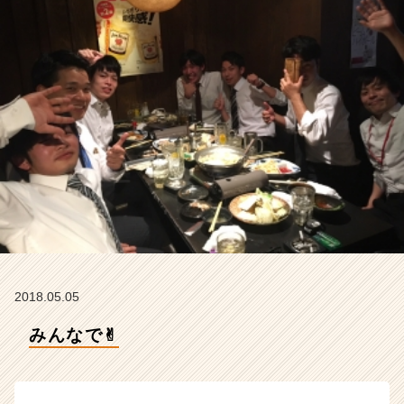
タ
イ
ム
ラ
イ
ン】
|
ベ
ン
チ
ャ
ー・
成
長
企
業
2018.05.05
か
ら
みんなで✌︎
ス
カ
ウ
ト