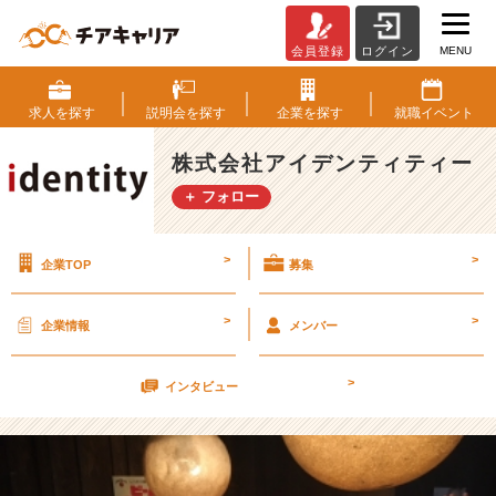
MENU
会員登録
ログイン
み
ん
な
求人を
探す
説明会を
探す
企業を
探す
就職
イベント
で
✌︎
株式会社アイデンティティー
【株
＋ フォロー
式
会
社
>
>
企業TOP
募集
ア
イ
デ
>
>
企業情報
メンバー
ン
テ
>
ィ
インタビュー
テ
ィ
ー
の