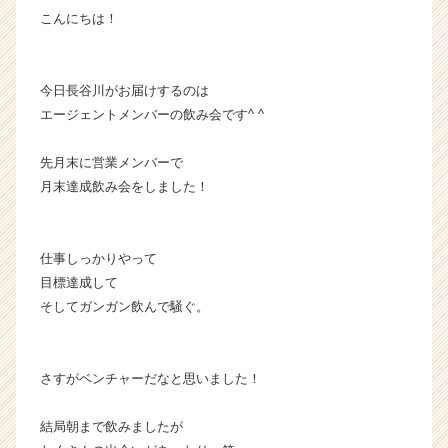
こんにちは！
が
届
く
就
今日長谷川がお届けするのは
活
エージェントメンバーの飲み会です^ ^
サ
イ
先月末に営業メンバーで
ト
月末達成飲み会をしました！
チ
ア
キ
ャ
仕事しっかりやって
リ
目標達成して
ア
そしてガンガン飲んで騒ぐ。
（C
h
e
e
さすがベンチャーだなと思いました！
r
C
結局朝まで飲みましたが
a