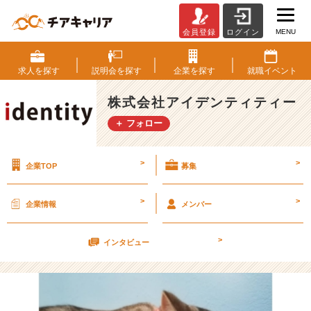
MENU
会員登録
ログイン
ア
ニ
マ
求人を
探す
説明会を
探す
企業を
探す
就職
イベント
ル
セ
株式会社アイデンティティー
ラ
＋ フォロー
ピ
ー
効
>
>
企業TOP
募集
果
絶
大
>
>
企業情報
メンバー
【株
式
>
会
インタビュー
社
ア
イ
デ