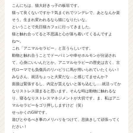
こんにちは、猫大好きっ子の板垣です。
業
か
猫って良くないですか？気まぐれでツンデレで、あとなんか楽
ら
そう。生まれ変われるなら猫になりたいな。
ス
ということで先日猫カフェに行ってきました。
カ
猫と触れ合ってると不思議と心が落ち着いてくるんですよ
ウ
ね〜。
ト
これ「アニマルセラピー」と言うらしいです。
が
動物と触れ合うことでドーパミンや幸せホルモンが分泌され
届
く
て、心身にいいんだとか。アニマルセラピーの歴史は古く、古
就
代ローマでも負傷兵のリハビリに馬が用いられていたくらい！
活
みなさん、就活ちょっと大変だな…と感じてませんか？
サ
面接は緊張するし、内定が貰えないと落ち込むし….就活ってか
イ
なりストレス溜まると思います。そんな時は動物に触れるな
ト
り、寝るなりストレスマネジメントが大切です。ま、私はアニ
チ
マルセラピーをゴリ押ししますけど（笑）
ア
キ
せっかくのGWです。
ャ
遊びとやるべき事のメリハリをつけて、息抜きして頑張ってく
リ
ださい！
ア