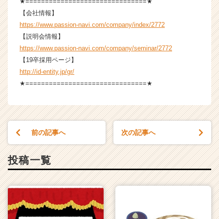
★===============================★
（C
【会社情報】
h
https://www.passion-navi.com/company/index/2772
e
【説明会情報】
e
r
https://www.passion-navi.com/company/seminar/2772
C
【19卒採用ページ】
a
http://id-entity.jp/gr/
r
★===============================★
e
e
r）
前の記事へ
次の記事へ
投稿一覧