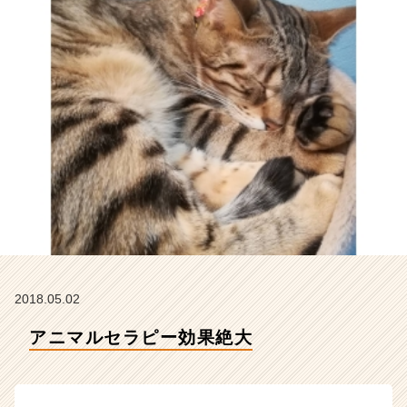
ン
テ
ィ
テ
ィ
ー
の
タ
イ
ム
ラ
イ
ン】
|
ベ
ン
2018.05.02
チ
ャ
アニマルセラピー効果絶大
ー・
成
長
企