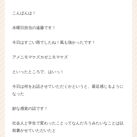
ス
カ
こんばんは！
ウ
ト
水曜日担当の遠藤です！
が
届
今日はすごい雨でしたね！風も強かったです！
く
就
アメニモマケズカゼニモマケズ
活
サ
イ
といったところで、はいっ！
ト
チ
今日は何をお話させていただくかというと、最近感じるように
ア
なった
キ
ャ
妙な感覚の話です！
リ
ア
（C
社会人と学生で変わったことってなんだろうみたいなことは以
h
前書かせていただいたと
e