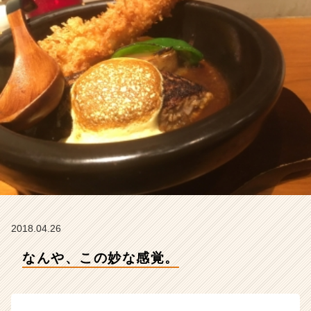
テ
ィ
ー
の
タ
イ
ム
ラ
イ
ン】
|
ベ
ン
チ
ャ
ー・
2018.04.26
成
長
なんや、この妙な感覚。
企
業
か
ら