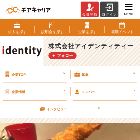
MENU
会員登録
ログイン
な
ん
や、
求人を
探す
説明会を
探す
企業を
探す
就職
イベント
こ
の
株式会社アイデンティティー
妙
＋ フォロー
な
感
覚。
>
>
企業TOP
募集
【株
式
会
>
>
企業情報
メンバー
社
ア
>
イ
インタビュー
デ
ン
テ
ィ