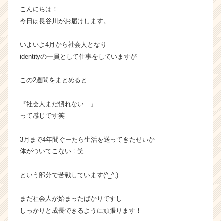
こんにちは！
ト
が
今日は長谷川がお届けします。
届
く
いよいよ4月から社会人となり
就
identityの一員として仕事をしていますが
活
サ
この2週間をまとめると
イ
ト
チ
『社会人まだ慣れない…』
ア
って感じです笑
キ
ャ
3月まで4年間ぐーたら生活を送ってきたせいか
リ
体がついてこない！笑
ア
（C
という部分で苦戦しています(^_^;)
h
e
e
まだ社会人が始まったばかりですし
r
しっかりと成長できるように頑張ります！
C