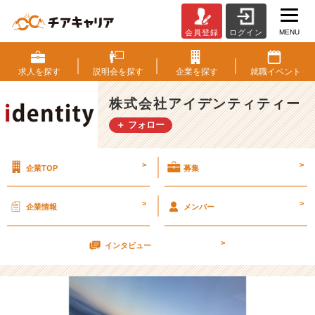
MENU
会員登録
ログイン
社
会
人
求人を
探す
説明会を
探す
企業を
探す
就職
イベント
す
げ
株式会社アイデンティティー
ぇ
＋ フォロー
【株
式
会
>
>
企業TOP
募集
社
ア
イ
>
>
企業情報
メンバー
デ
ン
>
テ
インタビュー
ィ
テ
ィ
ー