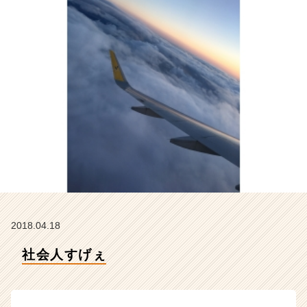
の
タ
イ
ム
ラ
イ
ン】
|
ベ
ン
チ
ャ
ー・
成
長
企
2018.04.18
業
か
社会人すげぇ
ら
ス
カ
ウ