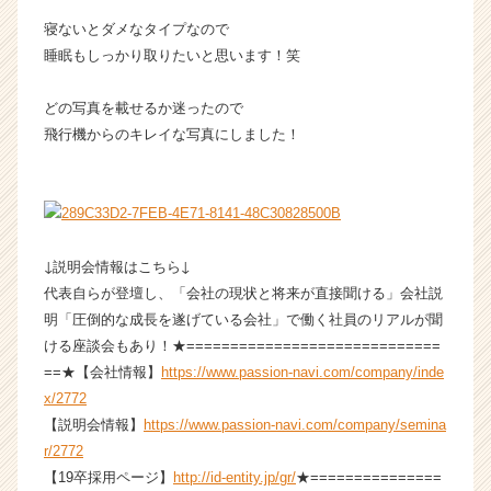
a
寝ないとダメなタイプなので
r
睡眠もしっかり取りたいと思います！笑
e
e
r）
どの写真を載せるか迷ったので
飛行機からのキレイな写真にしました！
↓説明会情報はこちら↓
代表自らが登壇し、「会社の現状と将来が直接聞ける」会社説
明「圧倒的な成長を遂げている会社」で働く社員のリアルが聞
ける座談会もあり！★=============================
==★【会社情報】
https://www.passion-navi.com/company/inde
x/2772
【説明会情報】
https://www.passion-navi.com/company/semina
r/2772
【19卒採用ページ】
http://id-entity.jp/gr/
★===============