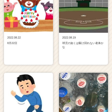
2022.08.22
2022.08.19
8月22日
球児の如くは駆け回れない老体か
な