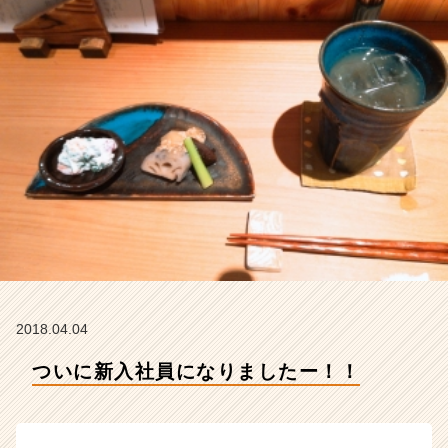
イ
デ
ン
テ
ィ
テ
ィ
ー
の
タ
イ
ム
ラ
イ
ン】
|
2018.04.04
ベ
ン
ついに新入社員になりましたー！！
チ
ャ
ー・
成