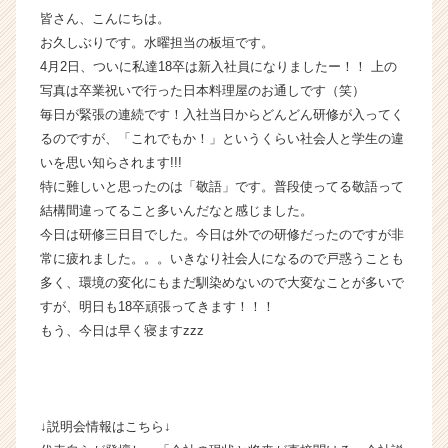
皆さん、こんにちは。
長
企
お久しぶりです。水曜担当の板垣です。
業
4月2日、ついに私達18卒は新入社員になりましたー！！ 上の
か
写真は卒業祝いで行った日本料理屋のお通しです（笑）
ら
毎日が緊張の連続です！入社当日からどんどん研修が入ってく
ス
るのですが、「これでもか！」というくらい社会人と学生の違
カ
いを思い知らされます!!!
ウ
特に難しいと思ったのは「敬語」です。普段使ってる敬語って
ト
が
結構間違ってること多いんだなと感じました。
届
今日は研修三日目でした。今日は外での研修だったのですが非
く
常に疲れました。。。いきなり社会人になるので戸惑うことも
就
多く、環境の変化にもまだ馴染めないので大変なことが多いで
活
すが、明日も18卒頑張ってきます！！！
サ
もう、今日は早く寝ますzzz
イ
ト
チ
ア
キ
↓説明会情報はこちら↓
ャ