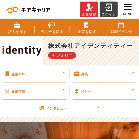
MENU
会員登録
ログイン
つ
い
に
求人を
探す
説明会を
探す
企業を
探す
就職
イベント
新
入
株式会社アイデンティティー
社
＋ フォロー
員
に
な
>
>
企業TOP
募集
り
ま
し
>
>
企業情報
メンバー
た
ー！！
>
【株
インタビュー
式
会
社
ア