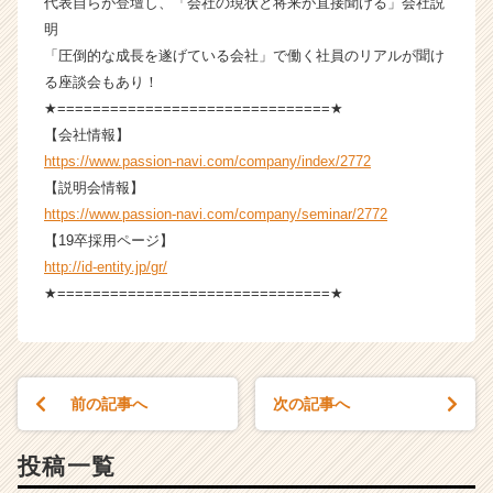
代表自らが登壇し、「会社の現状と将来が直接聞ける」会社説
リ
明
ア
「圧倒的な成長を遂げている会社」で働く社員のリアルが聞け
（C
る座談会もあり！
h
e
★===============================★
e
【会社情報】
r
https://www.passion-navi.com/company/index/2772
C
【説明会情報】
a
https://www.passion-navi.com/company/seminar/2772
r
【19卒採用ページ】
e
http://id-entity.jp/gr/
e
r）
★===============================★
前の記事へ
次の記事へ
投稿一覧