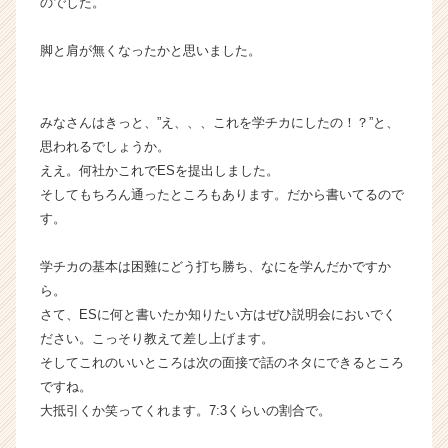
のでした。
C
a
脚と肩が無くなったかと思いました。
r
e
e
r）
みなさんはきっと、”え、、、これを学チカにしたの！？”と、
思われるでしょうか。
ええ。何社かこれでESを提出しました。
そしてもちろん通ったところもあります。だから書いてるので
す。
学チカの基本は困難にどう打ち勝ち、なにを学んだかですか
ら。
さて、ESに何と書いたか知りたい方はぜひ説明会においでく
ださい。こっそり教えて差し上げます。
そしてこれのいいところは次の面接で話のネタにできるところ
ですね。
大抵引くか笑ってくれます。7:3くらいの割合で。