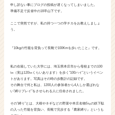
申し訳ない事にブログの投稿が遅くなってしまいました。
ウ
ト
準備不足で反省中の18卒山下です。
が
届
ここで突然ですが、私の持つ一つの学チカをお教えしましょ
く
う。
就
活
サ
『10kgの竹籠を背負って長靴で100Kmを歩いたこと』です。
イ
ト
チ
ア
私の在籍していた大学には、埼玉県本庄市から母校までの100
キ
㎞（実は120㎞くらいあります）を歩く”100ハイ”というイベン
ャ
トがあります。写真はその時の歩数計の記録です。
リ
その舞台で何と私は、1200人の参加者から4人しか選ばれな
ア
い”縛りプレイ”をさせられる人に任命されました。
（C
h
e
その”縛り”とは、大根やネギなどの野菜や本庄名物5㎏の鉄下駄
e
の入った竹籠を背負い、長靴で完歩する『農家縛り』というも
r