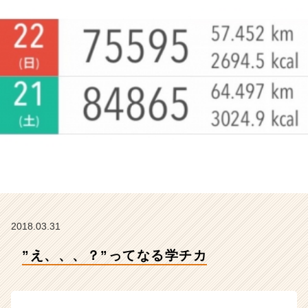
ー
の
タ
イ
ム
ラ
イ
ン】
|
ベ
ン
チ
ャ
ー・
成
長
2018.03.31
企
業
”え、、、？”ってなる学チカ
か
ら
ス
カ