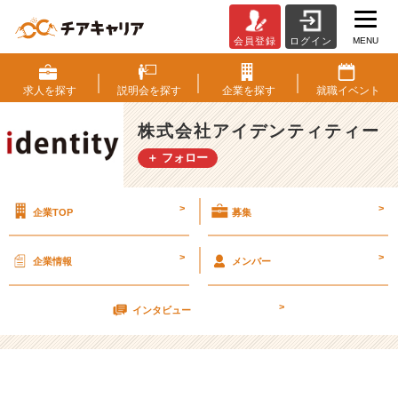
MENU
会員登録
ログイン
”え、、、？”っ
て
な
求人を
探す
説明会を
探す
企業を
探す
就職
イベント
る
学
株式会社アイデンティティー
チ
＋ フォロー
カ
【株
式
>
>
企業TOP
募集
会
社
ア
>
>
企業情報
メンバー
イ
デ
>
ン
インタビュー
テ
ィ
テ
ィ