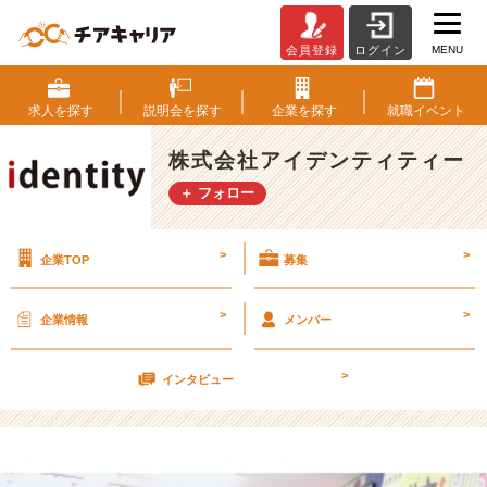
MENU
会員登録
ログイン
自
分
の
求人を
探す
説明会を
探す
企業を
探す
就職
イベント
こ
と
株式会社アイデンティティー
で
＋ フォロー
精
い
っ
>
>
企業TOP
募集
ぱ
い！？
>
>
企業情報
メンバー
そ
ん
>
な
インタビュー
と
き
ほ
ど、