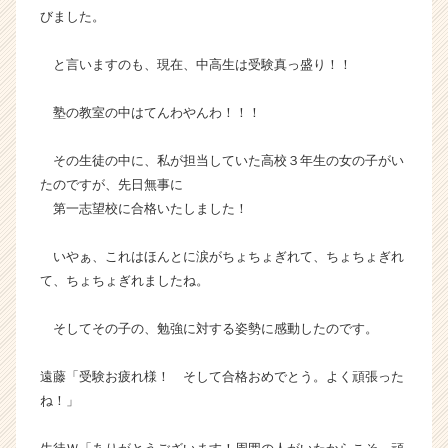
活
びました。
サ
イ
と言いますのも、現在、中高生は受験真っ盛り！！
ト
チ
塾の教室の中はてんわやんわ！！！
ア
キ
ャ
その生徒の中に、私が担当していた高校３年生の女の子がい
リ
たのですが、先日無事に
ア
第一志望校に合格いたしました！
（C
h
いやぁ、これはほんとに涙がちょちょぎれて、ちょちょぎれ
e
て、ちょちょぎれましたね。
e
r
C
そしてその子の、勉強に対する姿勢に感動したのです。
a
r
遠藤「受験お疲れ様！ そして合格おめでとう。よく頑張った
e
ね！」
e
r）