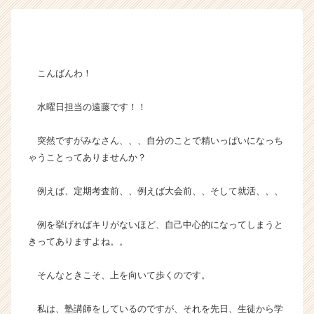
ン】
|
ベ
ン
チ
こんばんわ！
ャ
ー・
水曜日担当の遠藤です！！
成
長
突然ですがみなさん、、、自分のことで精いっぱいになっち
企
ゃうことってありませんか？
業
か
ら
例えば、定期考査前、、例えば大会前、、そして就活、、、
ス
カ
例を挙げればキリがないほど、自己中心的になってしまうと
ウ
きってありますよね。。
ト
が
そんなときこそ、上を向いて歩くのです。
届
く
就
私は、塾講師をしているのですが、それを先日、生徒から学