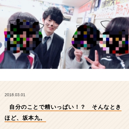
坂
本
九。
【株
式
会
社
ア
イ
デ
ン
テ
ィ
テ
ィ
ー
2018.03.01
の
タ
自分のことで精いっぱい！？ そんなとき
イ
ム
ほど、坂本九。
ラ
イ