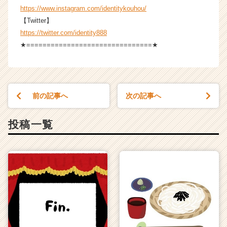
https://www.instagram.com/identitykouhou/
【Twitter】
https://twitter.com/identity888
★===============================★
前の記事へ
次の記事へ
投稿一覧