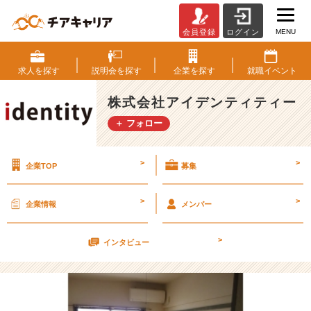
MENU
会員登録
ログイン
就
活
費
求人を
探す
説明会を
探す
企業を
探す
就職
イベント
用
【株
株式会社アイデンティティー
式
＋ フォロー
会
社
ア
>
>
企業TOP
募集
イ
デ
ン
>
>
企業情報
メンバー
テ
ィ
>
テ
インタビュー
ィ
ー
の
タ