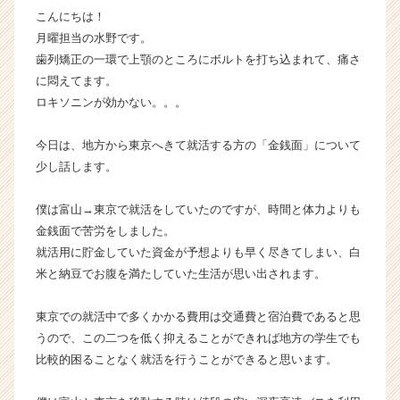
こんにちは！
届
く
月曜担当の水野です。
就
歯列矯正の一環で上顎のところにボルトを打ち込まれて、痛さ
活
に悶えてます。
サ
ロキソニンが効かない。。。
イ
ト
今日は、地方から東京へきて就活する方の「金銭面」について
チ
少し話します。
ア
キ
ャ
僕は富山→東京で就活をしていたのですが、時間と体力よりも
リ
金銭面で苦労をしました。
ア
就活用に貯金していた資金が予想よりも早く尽きてしまい、白
（C
米と納豆でお腹を満たしていた生活が思い出されます。
h
e
東京での就活中で多くかかる費用は交通費と宿泊費であると思
e
r
うので、この二つを低く抑えることができれば地方の学生でも
C
比較的困ることなく就活を行うことができると思います。
a
r