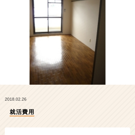
イ
ム
ラ
イ
ン】
|
ベ
ン
チ
ャ
ー・
成
長
企
業
か
2018.02.26
ら
ス
就活費用
カ
ウ
ト
が