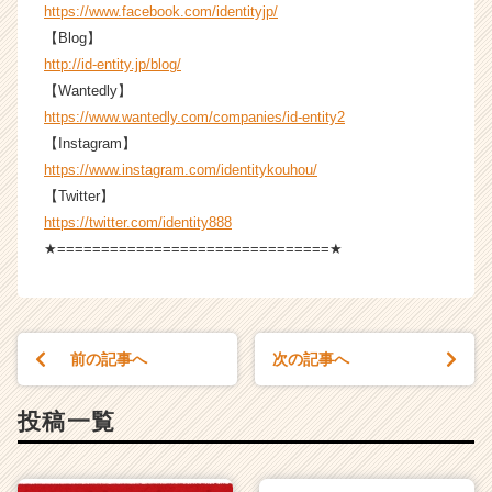
https://www.facebook.com/identityjp/
【Blog】
http://id-entity.jp/blog/
【Wantedly】
https://www.wantedly.com/companies/id-entity2
【Instagram】
https://www.instagram.com/identitykouhou/
【Twitter】
https://twitter.com/identity888
★===============================★
前の記事へ
次の記事へ
投稿一覧