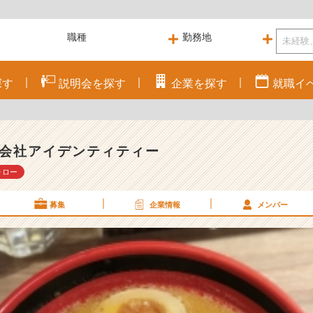
探す
説明会を
探す
企業を
探す
就職
イ
会社アイデンティティー
ォロー
募集
企業情報
メンバー