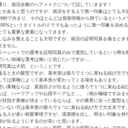
通り、就活全般のヘアメイクについて話していきます！
とがあると思うのですが、就活をする上で第一印象はとても大
〜6秒で決まり、そのほとんどは視覚情報から得ているというメ
100%というタイトルのドラマもあったように第一印象を決め
とても重要な要素になってきます。
しなみを整えることも大切ですが、就活の証明写真を撮るとき
けません。
リーシートでの選考を証明写真のみで選別しているという噂を
でいい加減な選考は無いと信じたいですが…。
明写真は大切、ということです。
撮るときの髪型ですが、基本形は後ろで１つに束ねる結び方で
しては業種によって基本形が変わってくる場合もあります。
堅い業種ならば、真面目さが出るように後ろで１つに束ねる結
らば、ハーフアップやお団子ヘアなど…。（例が極端ですみま
が目指す業種が決まっているならば、その業界に合った髪型を
ていない方は基本形の後ろで１つに束ねる結び方で大丈夫です
なる人が多い前髪事情ですが、清潔感を出し、明るい印象を持
額が出るようにするのが良いと思います。
スルーバングや、ぱっつん前髪、眉上の前髪はオシャレですが