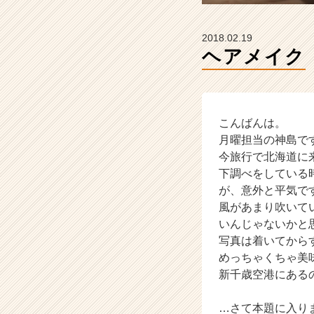
ウ
ト
が
2018.02.19
届
ヘアメイク
く
就
活
サ
イ
こんばんは。
ト
月曜担当の神島で
チ
今旅行で北海道に
ア
下調べをしている
キ
が、意外と平気で
ャ
風があまり吹いて
リ
いんじゃないかと
ア
（C
写真は着いてから
h
めっちゃくちゃ美
e
新千歳空港にある
e
r
…さて本題に入り
C