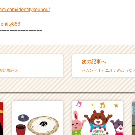
ram.com/identitykouhou/
identity888
================
次の記事へ
ス効果絶大！
セカンドオピニオンのような