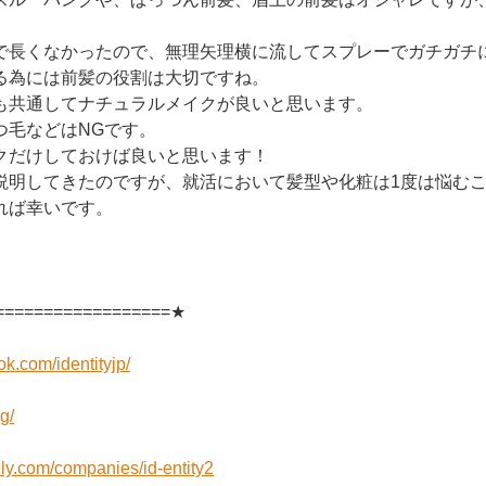
。
で長くなかったので、無理矢理横に流してスプレーでガチガチ
る為には前髪の役割は大切ですね。
も共通してナチュラルメイクが良いと思います。
つ毛などはNGです。
クだけしておけば良いと思います！
説明してきたのですが、就活において髪型や化粧は1度は悩む
れば幸いです。
==================★
k.com/identityjp/
og/
ly.com/companies/id-entity2