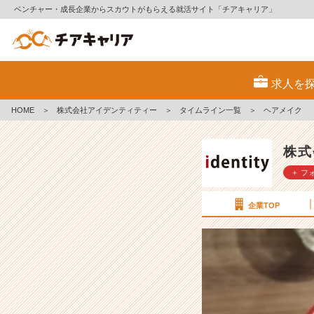
ベンチャー・成長企業からスカウトがもらえる就活サイト「チアキャリア」
ヘ
ア
求人を
メ
イ
HOME
＞
株式会社アイデンティティー
＞
タイムライン一覧
＞
ヘアメイク
ク
【株
式
株式
会
＋ フ
社
ア
イ
企業TOP
デ
ン
テ
ィ
テ
ィ
ー