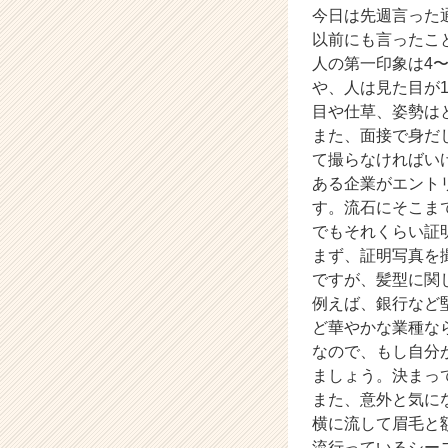
今日は先週言った
a
以前にも言ったこ
r
e
人の第一印象は4
e
や、人は見た目が
r）
目や仕草、姿勢は
また、面接で身だ
て撮らなければい
ある企業がエント
す。流石にそこま
でもそれくらい証
まず、証明写真を
ですが、髪型に関
例えば、銀行など
ど華やかな業種な
なので、もし自分
ましょう。決まっ
また、意外と気に
横に流して眉毛と
流行っているシー