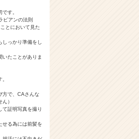
切です。
ラビアンの法則
ることにおいて見た
もしっかり準備をし
聞いたことがありま
す。
び方で、CAさんな
せん）
して証明写真を撮り
。
たせる為には前髪を
、就活には不向きだ