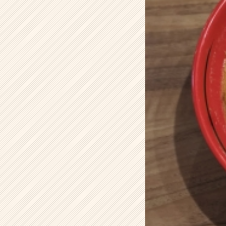
の
タ
イ
ム
ラ
イ
ン】
|
ベ
ン
チ
ャ
ー・
成
長
企
業
か
ら
ス
カ