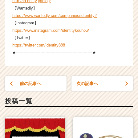
http://id-entity.jp/blog/
【Wantedly】
https://www.wantedly.com/companies/id-entity2
【Instagram】
https://www.instagram.com/identitykouhou/
【Twitter】
https://twitter.com/identity888
★===============================★
前の記事へ
次の記事へ
投稿一覧