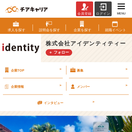
MENU
会員登録
ログイン
早
め
の
求人を
探す
説明会を
探す
企業を
探す
就職
イベント
準
備
株式会社アイデンティティー
を
＋ フォロー
【株
式
会
>
>
企業TOP
募集
社
ア
イ
>
>
企業情報
メンバー
デ
ン
>
テ
インタビュー
ィ
テ
ィ
ー