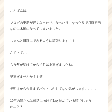
ト
が
こんばんは。
届
く
ブログの更新が遅くなったり、なったり、なったりで月曜担当
就
なのに木曜になってしまいました。
活
サ
ちゃんと日課にできるように頑張ります！！
イ
ト
チ
さてさて、、、
ア
キ
もう年が明けてから半月以上過ぎましたね。
ャ
リ
早過ぎませんか？！笑
ア
（C
年明けから今日までバイトしかしてない気がします、、、。
h
e
e
19卒の皆さんは就活に向けて動き始めている頃でしょう
r
か...？？
C