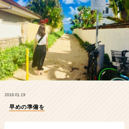
の
タ
イ
ム
ラ
イ
ン】
|
ベ
ン
チ
ャ
ー・
成
長
企
2018.01.19
業
か
早めの準備を
ら
ス
カ
ウ