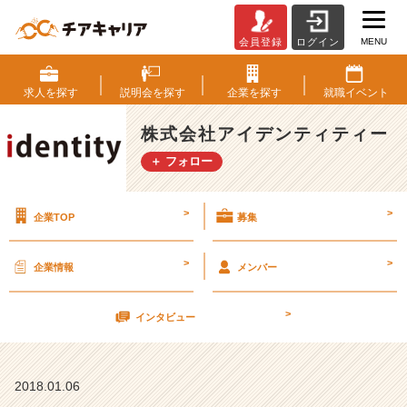
MENU
会員登録
ログイン
明
け
ま
求人を
探す
説明会を
探す
企業を
探す
就職
イベント
し
て
株式会社アイデンティティー
お
＋ フォロー
め
で
と
>
>
企業TOP
募集
う
ご
ざ
>
>
企業情報
メンバー
い
ま
>
す。
インタビュー
【株
式
会
2018.01.06
社