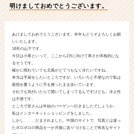
ア
明けましておめでとうございます。
イ
デ
ン
テ
ィ
あけましておめでとうございます。本年もどうぞよろしくお願
テ
いいたします。
ィ
18卒の山下です。
ー
今日は小寒といって、ここから2月に向けて寒さが本格的にな
の
るそうです。
タ
確かに晴れていても北風がとてつもなく冷たいですね。
イ
ム
本当は手袋をしたいところですが、いろいろと不便なので私は
ラ
親指を覆うように手を握ったまま歩いています。
イ
それでも気付いたらて開いてしまってるんですけども。冷え性
ン】
は不便です。
|
ところで皆さんは年始のバーゲンへ行きましたでしょうか。
ベ
私はインターネットショッピングをしました。
ン
しかし、、、だまされました。中国のサイトで、写真とは違っ
チ
ャ
たボロボロの商品を一か月後に送りつけることで有名なサイト
ー・