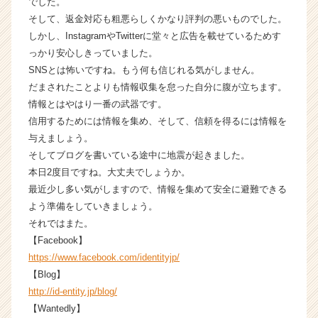
でした。
成
そして、返金対応も粗悪らしくかなり評判の悪いものでした。
長
しかし、InstagramやTwitterに堂々と広告を載せているためす
企
っかり安心しきっていました。
業
SNSとは怖いですね。もう何も信じれる気がしません。
か
だまされたことよりも情報収集を怠った自分に腹が立ちます。
ら
ス
情報とはやはり一番の武器です。
カ
信用するためには情報を集め、そして、信頼を得るには情報を
ウ
与えましょう。
ト
そしてブログを書いている途中に地震が起きました。
が
本日2度目ですね。大丈夫でしょうか。
届
最近少し多い気がしますので、情報を集めて安全に避難できる
く
よう準備をしていきましょう。
就
活
それではまた。
サ
【Facebook】
イ
https://www.facebook.com/identityjp/
ト
【Blog】
チ
http://id-entity.jp/blog/
ア
【Wantedly】
キ