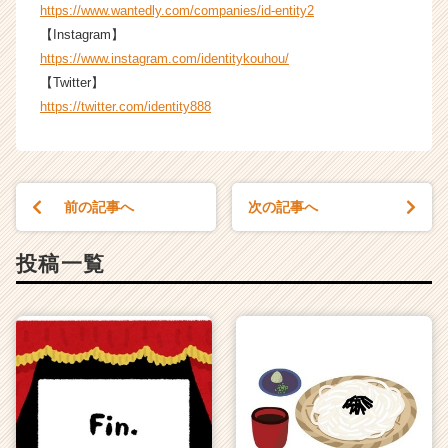
https://www.wantedly.com/companies/id-entity2
ャ
リ
【Instagram】
ア
https://www.instagram.com/identitykouhou/
（C
【Twitter】
h
https://twitter.com/identity888
e
e
r
C
a
前の記事へ
次の記事へ
r
e
投稿一覧
e
r）