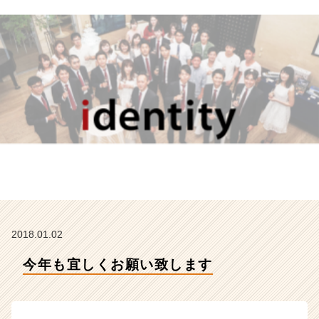
デ
ン
テ
ィ
テ
ィ
ー
の
タ
イ
ム
ラ
イ
ン】
|
ベ
2018.01.02
ン
チ
今年も宜しくお願い致します
ャ
ー・
成
長