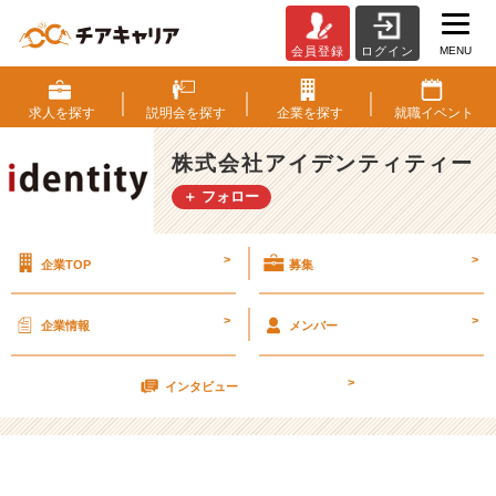
MENU
会員登録
ログイン
今
年
も
求人を
探す
説明会を
探す
企業を
探す
就職
イベント
宜
し
株式会社アイデンティティー
く
＋ フォロー
お
願
い
>
>
企業TOP
募集
致
し
ま
>
>
企業情報
メンバー
す
【株
>
式
インタビュー
会
社
ア
イ