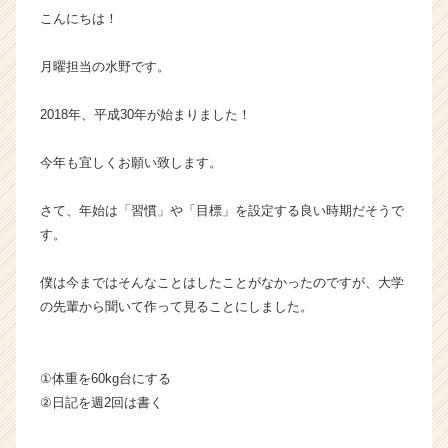
こんにちは！
企
業
か
月曜担当の水野です。
ら
ス
2018年、平成30年が始まりました！
カ
ウ
今年も宜しくお願い致します。
ト
が
届
さて、年始は「習慣」や「目標」を設定する良い時期だそうで
く
す。
就
活
僕は今まではそんなことはしたことがなかったのですが、大学
サ
の先輩から聞いて作って見ることにしました。
イ
ト
チ
ア
①体重を60kg台にする
キ
②日記を週2回は書く
ャ
リ