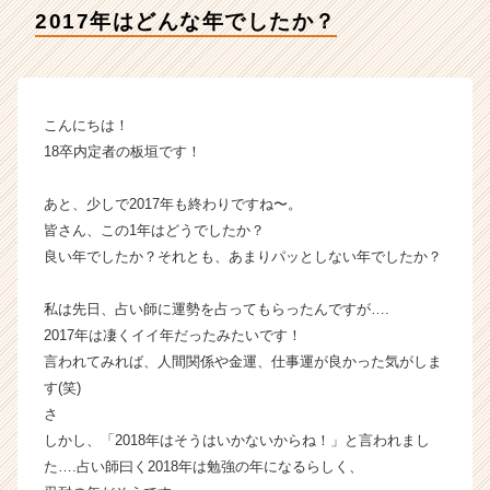
イ
2017年はどんな年でしたか？
デ
ン
テ
ィ
テ
こんにちは！
ィ
18卒内定者の板垣です！
ー
の
あと、少しで2017年も終わりですね〜。
タ
皆さん、この1年はどうでしたか？
イ
良い年でしたか？それとも、あまりパッとしない年でしたか？
ム
ラ
イ
私は先日、占い師に運勢を占ってもらったんですが….
ン】
2017年は凄くイイ年だったみたいです！
|
言われてみれば、人間関係や金運、仕事運が良かった気がしま
ベ
す(笑)
ン
さ
チ
しかし、「2018年はそうはいかないからね！」と言われまし
ャ
ー・
た….占い師曰く2018年は勉強の年になるらしく、
成