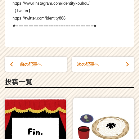
https://www.instagram.com/identitykouhou/
リ
ア
【Twitter】
（C
https://twitter.com/identity888
h
★===============================★
e
e
r
C
a
r
前の記事へ
次の記事へ
e
e
投稿一覧
r）