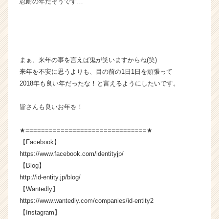
忍耐の年だそうです…
長
企
業
か
ら
まぁ、来年の事を言えば鬼が笑いますからね(笑)
ス
カ
来年を不安に思うよりも、目の前の1日1日を頑張って
ウ
2018年も良い年だったな！と言えるようにしたいです。
ト
が
皆さんも良いお年を！
届
く
★===============================★
就
【Facebook】
活
サ
https://www.facebook.com/identityjp/
イ
【Blog】
ト
http://id-entity.jp/blog/
チ
【Wantedly】
ア
https://www.wantedly.com/companies/id-entity2
キ
【Instagram】
ャ