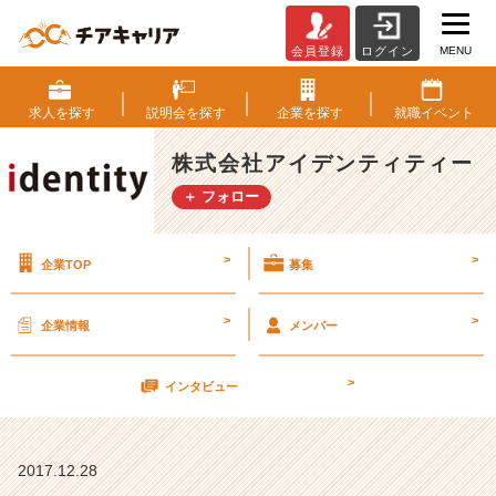
MENU
会員登録
ログイン
2
0
1
求人を
探す
説明会を
探す
企業を
探す
就職
イベント
7
年
株式会社アイデンティティー
は
＋ フォロー
ど
ん
な
>
>
企業TOP
募集
年
で
し
>
>
企業情報
メンバー
た
か？
>
【株
インタビュー
式
会
社
2017.12.28
ア