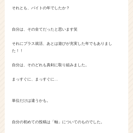
届
それとも、バイトの年でしたか？
く
就
活
自分は、その全てだったと思います笑
サ
イ
ト
それにプラス就活、あとは遊びが充実した年でもありまし
チ
た！！
ア
キ
自分は、そのどれも真剣に取り組みました。
ャ
リ
まっすぐに、まっすぐに…
ア
（C
h
e
単位だけは違うかも。
e
r
C
自分の初めての投稿は「軸」についてのものでした。
a
r