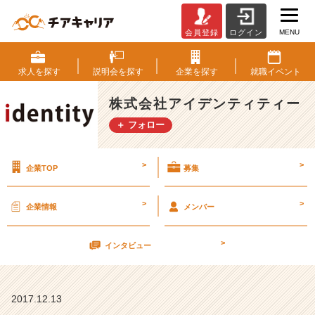
MENU
会員登録
ログイン
ド
M
集
求人を
探す
説明会を
探す
企業を
探す
就職
イベント
団
【株
株式会社アイデンティティー
式
＋ フォロー
会
社
ア
>
>
企業TOP
募集
イ
デ
ン
>
>
企業情報
メンバー
テ
ィ
>
テ
インタビュー
ィ
ー
の
2017.12.13
タ