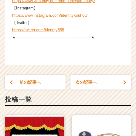
https://www.wantedly.com/companies/id-entity2
【Instagram】
https://www.instagram.com/identitykouhou/
【Twitter】
https://twitter.com/identity888
★===============================★
前の記事へ
次の記事へ
投稿一覧