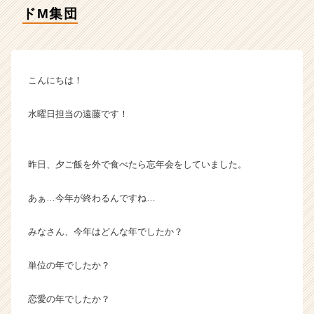
イ
ドM集団
ム
ラ
イ
ン】
|
こんにちは！
ベ
ン
水曜日担当の遠藤です！
チ
ャ
ー・
昨日、夕ご飯を外で食べたら忘年会をしていました。
成
長
企
あぁ…今年が終わるんですね…
業
か
みなさん、今年はどんな年でしたか？
ら
ス
単位の年でしたか？
カ
ウ
ト
恋愛の年でしたか？
が