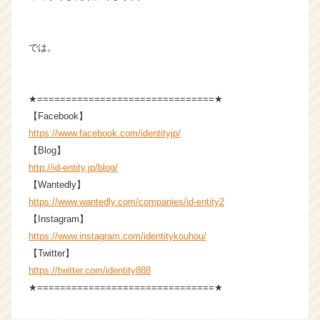
では。
★===============================★
【Facebook】
https://www.facebook.com/identityjp/
【Blog】
http://id-entity.jp/blog/
【Wantedly】
https://www.wantedly.com/companies/id-entity2
【Instagram】
https://www.instagram.com/identitykouhou/
【Twitter】
https://twitter.com/identity888
★===============================★