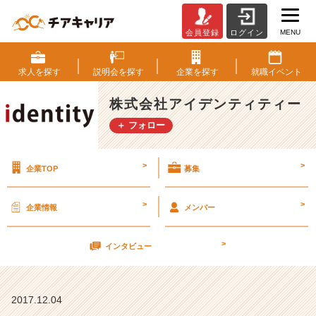
MENU
会員登録
ログイン
内
面
か
求人を
探す
説明会を
探す
企業を
探す
就職
イベント
ら
伝
株式会社アイデンティティー
わ
＋ フォロー
る
こ
と
>
>
企業TOP
募集
【株
式
会
>
>
企業情報
メンバー
社
ア
>
イ
インタビュー
デ
ン
テ
2017.12.04
ィ