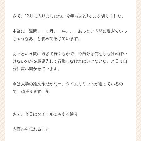
ス
カ
さて、12月に入りましたね。今年もあと1ヶ月を切りました。
ウ
ト
本当に一週間、一ヶ月、一年、、、あっという間に過ぎていっ
が
ちゃうなあ、と改めて感じています。
届
く
就
あっという間に過ぎて行くなかで、今自分は何をしなければい
活
けないのかを最優先して行動しなければいけないな、と日々自
サ
分に言い聞かせています。
イ
ト
今は大学の論文作成かなー、タイムリミットが迫っているの
チ
で、頑張ります。笑
ア
キ
ャ
リ
さて、今日はタイトルにもある通り
ア
（C
内面から伝わること
h
e