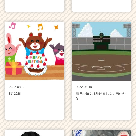
2022.08.22
2022.08.19
8月22日
球児の如くは駆け回れない老体か
な