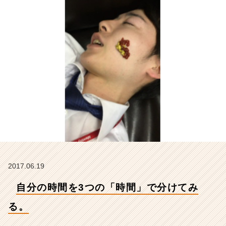
会
社
ア
イ
デ
ン
テ
ィ
テ
ィ
ー
の
タ
イ
ム
ラ
2017.06.19
イ
ン】
自分の時間を3つの「時間」で分けてみ
|
ベ
る。
ン
チ