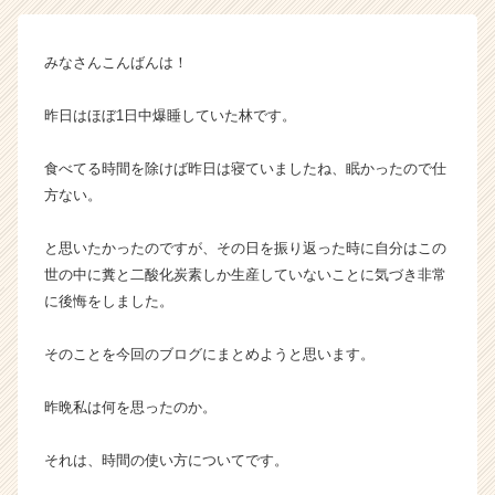
ャ
ー・
みなさんこんばんは！
成
長
企
昨日はほぼ1日中爆睡していた林です。
業
か
食べてる時間を除けば昨日は寝ていましたね、眠かったので仕
ら
方ない。
ス
カ
と思いたかったのですが、その日を振り返った時に自分はこの
ウ
世の中に糞と二酸化炭素しか生産していないことに気づき非常
ト
が
に後悔をしました。
届
く
そのことを今回のブログにまとめようと思います。
就
活
昨晩私は何を思ったのか。
サ
イ
それは、時間の使い方についてです。
ト
チ