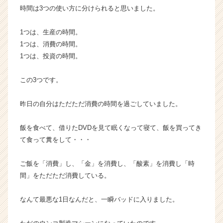
ア
時間は3つの使い方に分けられると思いました。
キ
ャ
1つは、生産の時間。
リ
1つは、消費の時間。
ア
1つは、投資の時間。
（C
h
e
この3つです。
e
r
昨日の自分はただただ消費の時間を過ごしていました。
C
a
飯を食べて、借りたDVDを見て眠くなって寝て、飯を買ってき
r
て食って糞をして・・・
e
e
r）
ご飯を「消費」し、「金」を消費し、「酸素」を消費し「時
間」をただただ消費している。
なんて最悪な1日なんだと、一瞬バッドに入りました。