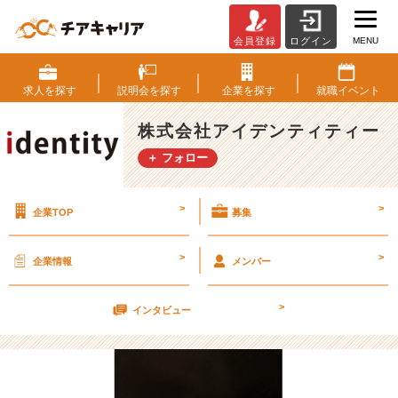
MENU
会員登録
ログイン
自
分
の
求人を
探す
説明会を
探す
企業を
探す
就職
イベント
時
間
株式会社アイデンティティー
を
＋ フォロー
3
つ
の
>
>
企業TOP
募集
「時
間」
で
>
>
企業情報
メンバー
分
け
>
て
インタビュー
み
る。
【株
式