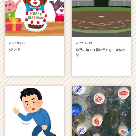
2022.08.22
2022.08.19
8月22日
球児の如くは駆け回れない老体か
な