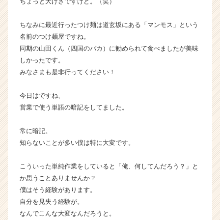
ちょっと大げさですけど。（笑）
長
企
ちなみに最近行ったつけ麺は道玄坂にある「マンモス」という
業
名前のつけ麺屋ですね。
か
同期の山田くん（四国のバカ）に勧められて食べましたが美味
ら
しかったです。
ス
カ
みなさまも是非行ってください！
ウ
ト
今日はですね、
が
営業で使う単語の暗記をしてました。
届
く
常に暗記。
就
知らないことが多い僕は特に大変です。
活
サ
イ
こういった単純作業をしていると「俺、何してんだろう？」と
ト
か思うことありませんか？
チ
僕はそう経験があります。
ア
自分を見失う経験が。
キ
なんでこんな大変なんだろうと。
ャ