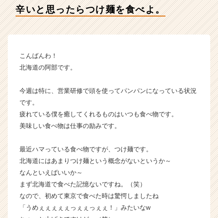
イ
辛いと思ったらつけ麺を食べよ。
デ
ン
テ
ィ
テ
こんばんわ！
ィ
北海道の阿部です。
ー
の
今週は特に、営業研修で頭を使ってパンパンになっている状況
タ
です。
イ
疲れている僕を癒してくれるものはいつも食べ物です。
ム
ラ
美味しい食べ物は仕事の励みです。
イ
ン】
最近ハマっている食べ物ですが、つけ麺です。
|
北海道にはあまりつけ麺という概念がないというか～
ベ
なんといえばいいか～
ン
まず北海道で食べた記憶ないですね。（笑）
チ
なので、初めて東京で食べた時は驚愕しましたね
ャ
ー・
「うめぇぇぇぇぇっぇぇっぇぇ！」みたいなw
成