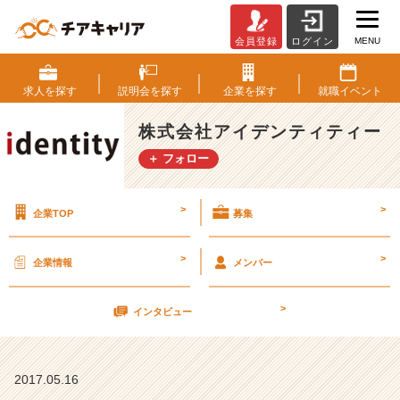
MENU
会員登録
ログイン
辛
い
と
求人を
探す
説明会を
探す
企業を
探す
就職
イベント
思
っ
株式会社アイデンティティー
た
＋ フォロー
ら
つ
け
>
>
企業TOP
募集
麺
を
食
>
>
企業情報
メンバー
べ
よ。
>
【株
インタビュー
式
会
社
2017.05.16
ア