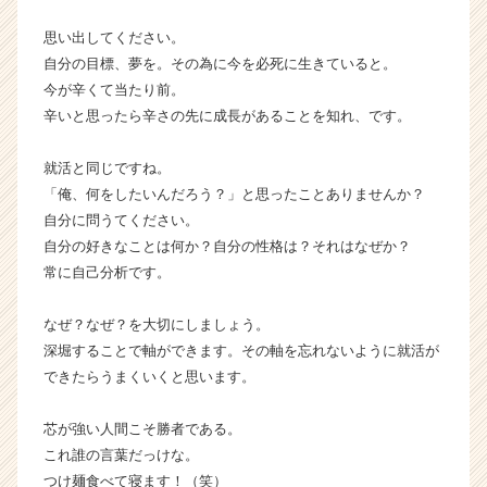
リ
ア
思い出してください。
（C
自分の目標、夢を。その為に今を必死に生きていると。
h
今が辛くて当たり前。
e
辛いと思ったら辛さの先に成長があることを知れ、です。
e
r
就活と同じですね。
C
「俺、何をしたいんだろう？」と思ったことありませんか？
a
r
自分に問うてください。
e
自分の好きなことは何か？自分の性格は？それはなぜか？
e
常に自己分析です。
r）
なぜ？なぜ？を大切にしましょう。
深堀することで軸ができます。その軸を忘れないように就活が
できたらうまくいくと思います。
芯が強い人間こそ勝者である。
これ誰の言葉だっけな。
つけ麺食べて寝ます！（笑）