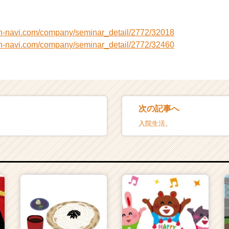
on-navi.com/company/seminar_detail/2772/32018
on-navi.com/company/seminar_detail/2772/32460
次の記事へ
入院生活。