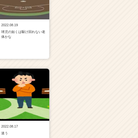
2022.08.19
球児の如くは駆け回れない老
体かな
2022.08.17
迷う