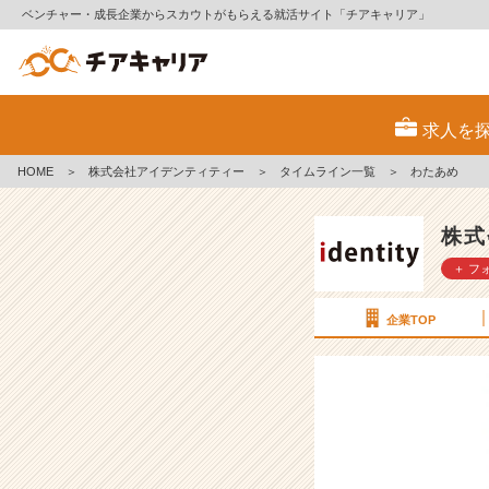
ベンチャー・成長企業からスカウトがもらえる就活サイト「チアキャリア」
わ
た
求人を
あ
め
HOME
＞
株式会社アイデンティティー
＞
タイムライン一覧
＞
わたあめ
【株
式
会
株式
社
＋ フ
ア
イ
デ
企業TOP
ン
テ
ィ
テ
ィ
ー
の