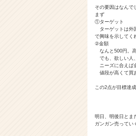
その要因はなんで
まず
①ターゲット
ターゲットは外国
で興味を示してく
②金額
なんと500円。
でも、欲しい人、
ニーズに合えば金
値段が高くて買お
この2点が目標達
明日、明後日とま
ガンガン売ってい