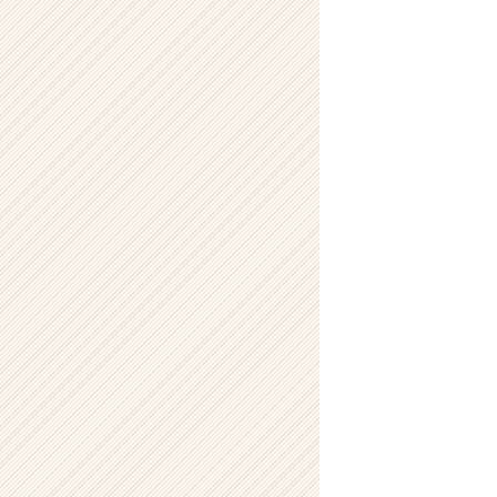
タ
イ
ム
ラ
イ
ン】
|
ベ
ン
チ
ャ
ー・
成
長
企
業
か
ら
ス
カ
ウ