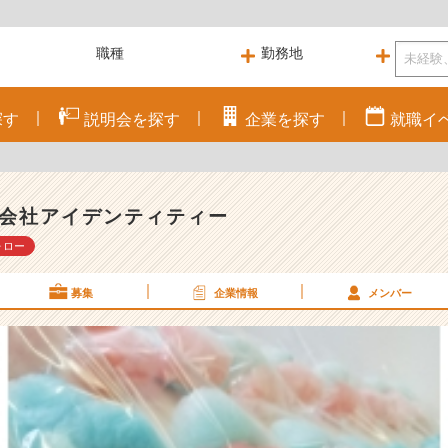
探す
説明会を
探す
企業を
探す
就職
イ
会社アイデンティティー
ォロー
募集
企業情報
メンバー