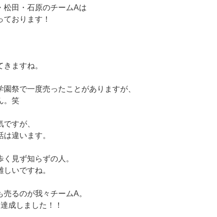
・松田・石原のチームAは
っております！
てきますね。
学園祭で一度売ったことがありますが、
ん。笑
気ですが、
話は違います。
歩く見ず知らずの人。
難しいですね。
も売るのが我々チームA。
を達成しました！！