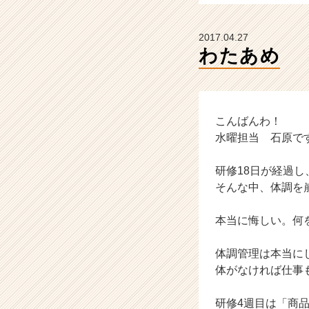
ト
が
届
2017.04.27
く
わたあめ
就
活
サ
イ
ト
こんばんわ！
チ
水曜担当 石原で
ア
キ
研修18日が経過し
ャ
そんな中、体調を
リ
ア
本当に悔しい。何
（C
h
e
体調管理は本当に
e
体がなければ仕事
r
C
研修4週目は「商
a