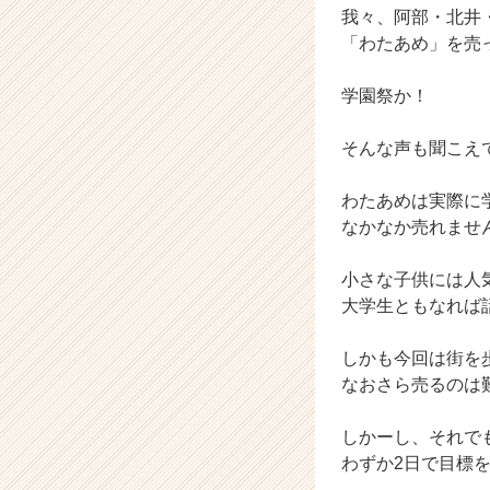
我々、阿部・北井
r
「わたあめ」を売
e
e
r）
学園祭か！
そんな声も聞こえ
わたあめは実際に
なかなか売れませ
小さな子供には人
大学生ともなれば
しかも今回は街を
なおさら売るのは
しかーし、それで
わずか2日で目標