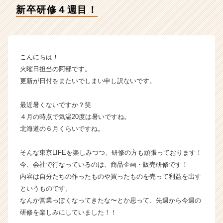
ー
新卒研修４週目！
の
タ
イ
ム
ラ
こんにちは！
イ
火曜日担当の阿部です。
ン】
更新が日付をまたいでしまい申し訳ないです。
|
ベ
最近暑くないですか？笑
ン
４月の時点で気温20度は暑いですね。
チ
ャ
北海道の６月くらいですね。
ー・
成
そんな東京LIFEを楽しみつつ、研修の方も頑張っております！
長
今、会社で行なっているのは、商品企画・販売研修です！
企
内容は自分たちの作ったものや買ったものを売って利益を出す
業
というものです。
か
なんか営業っぽくなってきたな〜とか思って、先週から今週の
ら
ス
研修を楽しみにしていました！！
カ