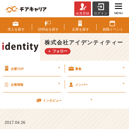
MENU
会員登録
ログイン
新
卒
研
求人を
探す
説明会を
探す
企業を
探す
就職
イベント
修
４
株式会社アイデンティティー
週
＋ フォロー
目！
【株
式
>
>
企業TOP
募集
会
社
ア
>
>
企業情報
メンバー
イ
デ
>
ン
インタビュー
テ
ィ
テ
2017.04.26
ィ