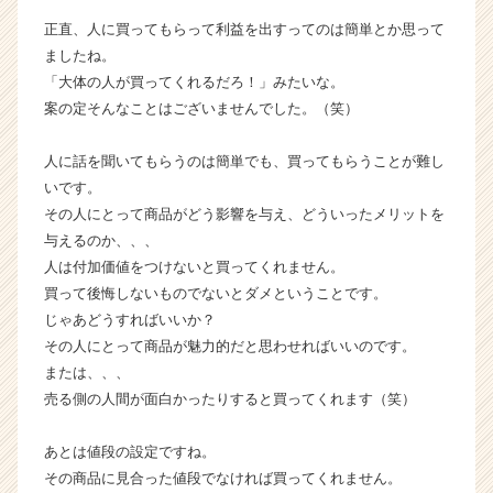
ウ
正直、人に買ってもらって利益を出すってのは簡単とか思って
ト
ましたね。
が
「大体の人が買ってくれるだろ！」みたいな。
届
案の定そんなことはございませんでした。（笑）
く
就
活
人に話を聞いてもらうのは簡単でも、買ってもらうことが難し
サ
いです。
イ
その人にとって商品がどう影響を与え、どういったメリットを
ト
与えるのか、、、
チ
人は付加価値をつけないと買ってくれません。
ア
買って後悔しないものでないとダメということです。
キ
じゃあどうすればいいか？
ャ
リ
その人にとって商品が魅力的だと思わせればいいのです。
ア
または、、、
（C
売る側の人間が面白かったりすると買ってくれます（笑）
h
e
あとは値段の設定ですね。
e
その商品に見合った値段でなければ買ってくれません。
r