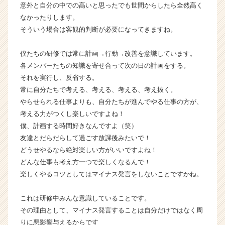
意外と自分の中での高いと思ったでも世間からしたら全然高く
C
a
なかったりします。
r
そういう場合は客観的判断が必要になってきますね。
e
e
僕たちの研修では常に計画→行動→改善を意識しています。
r）
各メンバーたちの知識を寄せ合って次の日の計画をする。
それを実行し、反省する。
常に自分たちで考える、考える、考える、考え抜く。
やらせられる仕事よりも、自分たちが進んでやる仕事の方が、
考える力がつくし楽しいですよね！
僕、計画する時間好きなんですよ（笑）
友達とだらだらして過ごす放課後みたいで！
どうせやるなら絶対楽しい方がいいですよね！
どんな仕事も考え方一つで楽しくなるんで！
楽しくやるコツとしてはマイナス発言をしないことですかね。
これは研修中みんな意識していることです。
その理由として、マイナス発言することは自分だけではなく周
りに悪影響与えるからです