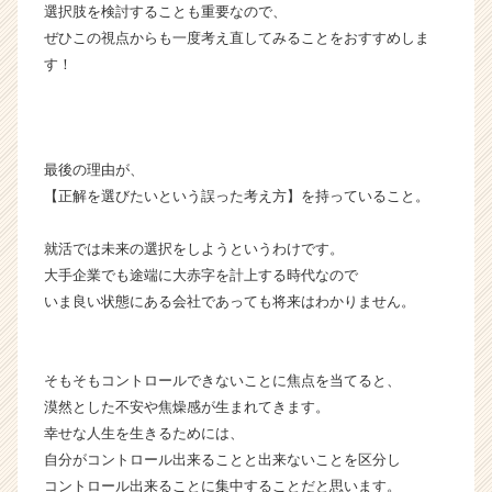
選択肢を検討することも重要なので、
r
e
ぜひこの視点からも一度考え直してみることをおすすめしま
e
す！
r）
最後の理由が、
【正解を選びたいという誤った考え方】を持っていること。
就活では未来の選択をしようというわけです。
大手企業でも途端に大赤字を計上する時代なので
いま良い状態にある会社であっても将来はわかりません。
そもそもコントロールできないことに焦点を当てると、
漠然とした不安や焦燥感が生まれてきます。
幸せな人生を生きるためには、
自分がコントロール出来ることと出来ないことを区分し
コントロール出来ることに集中することだと思います。