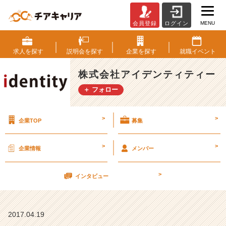
MENU
会員登録
ログイン
人
生
の
求人を
探す
説明会を
探す
企業を
探す
就職
イベント
選
択
株式会社アイデンティティー
【株
＋ フォロー
式
会
社
>
>
企業TOP
募集
ア
イ
デ
>
>
企業情報
メンバー
ン
テ
>
ィ
インタビュー
テ
ィ
ー
2017.04.19
の