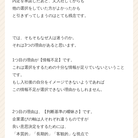
内定を承諾したあと、又入社してからも
が
他の選択をしていた方がよかったかも
届
と引きずってしまうのはとても残念です。
く
就
活
では、そもそもなぜ人は迷うのか。
サ
イ
それは3つの理由があると思います。
ト
チ
1つ目の理由が【情報不足】です。
ア
これは選択をするための十分な情報が足りていないということ
キ
です。
ャ
もし入社後の自分をイメージできないようであれば
リ
この情報不足が選択できない理由かもしれません。
ア
（C
h
e
2つ目の理由は、【判断基準の曖昧さ】です。
e
企業選びの軸は人それぞれ違うものですが
r
良い意思決定をするためには、
C
「本質的」「長期的」「客観的」な視点で
a