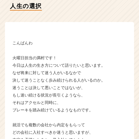
タ
人生の選択
イ
ム
ラ
イ
ン】
|
こんばんわ
ベ
ン
火曜日担当の満村です！
チ
今日は人生の生き方について語りたいと思います。
ャ
なぜ将来に対して迷う人がいるなかで
ー・
成
決して迷うことなく歩み続けられる人がいるのか。
長
迷うことは決して悪いことではないが、
企
もし迷い続ける状況が長引くようなら、
業
それはアクセルと同時に、
か
ブレーキを踏み続けているようなものです。
ら
ス
就活でも複数の会社から内定をもらって
カ
ウ
どの会社に入社すべきか迷うと思いますが、
ト