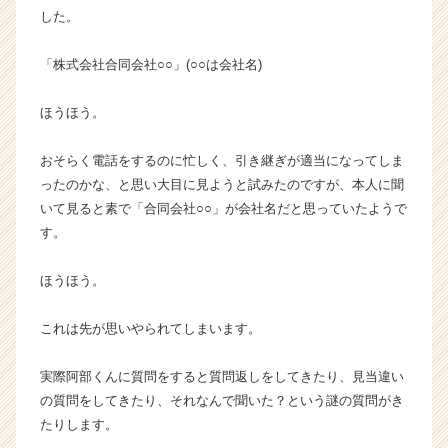
カ
した。
ウ
ト
「株式会社合同会社○○」(○○は会社名)
が
届
ほうほう。
く
就
活
おそらく電話をするのに忙しく、引き継ぎが適当になってしま
サ
ったのかな、と思い大目に見ようと試みたのですが、本人に聞
イ
いて見ると素で「合同会社○○」が会社名だと思っていたようで
ト
す。
チ
ア
ほうほう。
キ
ャ
リ
これは先が思いやられてしまいます。
ア
（C
実際阿部くんに質問をすると質問返しをしてきたり、見当違い
h
の質問をしてきたり、それなんで聞いた？という謎の質問がき
e
たりします。
e