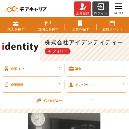
MENU
会員登録
ログイン
学
歴
も
求人を
探す
説明会を
探す
企業を
探す
就職
イベント
あ
る
株式会社アイデンティティー
程
＋ フォロー
度
大
切
>
>
企業TOP
募集
で
あ
る
>
>
企業情報
メンバー
こ
と
>
を、
インタビュー
同
期
の
あ