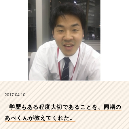
べ
く
ん
が
教
え
て
く
れ
た。
【株
式
会
社
ア
イ
2017.04.10
デ
ン
学歴もある程度大切であることを、同期の
テ
ィ
あべくんが教えてくれた。
テ
ィ