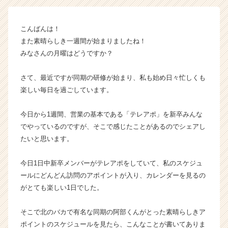
ー
の
こんばんは！
タ
また素晴らしき一週間が始まりましたね！
イ
ム
みなさんの月曜はどうですか？
ラ
イ
さて、最近ですが同期の研修が始まり、私も始め日々忙しくも
ン】
楽しい毎日を過ごしています。
|
ベ
今日から1週間、営業の基本である「テレアポ」を新卒みんな
ン
でやっているのですが、そこで感じたことがあるのでシェアし
チ
ャ
たいと思います。
ー・
成
今日1日中新卒メンバーがテレアポをしていて、私のスケジュ
長
ールにどんどん訪問のアポイントが入り、カレンダーを見るの
企
がとても楽しい1日でした。
業
か
そこで北のバカで有名な同期の阿部くんがとった素晴らしきア
ら
ス
ポイントのスケジュールを見たら、こんなことが書いてありま