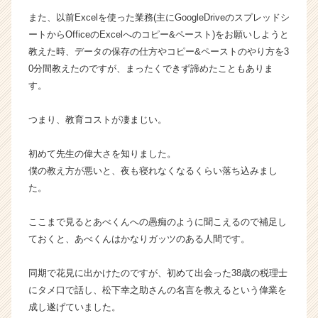
r
また、以前Excelを使った業務(主にGoogleDriveのスプレッドシ
C
a
ートからOfficeのExcelへのコピー&ペースト)をお願いしようと
r
教えた時、データの保存の仕方やコピー&ペーストのやり方を3
e
0分間教えたのですが、まったくできず諦めたこともありま
e
す。
r）
つまり、教育コストが凄まじい。
初めて先生の偉大さを知りました。
僕の教え方が悪いと、夜も寝れなくなるくらい落ち込みまし
た。
ここまで見るとあべくんへの愚痴のように聞こえるので補足し
ておくと、あべくんはかなりガッツのある人間です。
同期で花見に出かけたのですが、初めて出会った38歳の税理士
にタメ口で話し、松下幸之助さんの名言を教えるという偉業を
成し遂げていました。