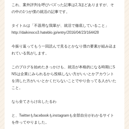
これ、案外評判を呼びバズった記事は2,3ほどありますが、そ
イ
ン】
の中の1つが僕の就活の記事です。
|
ベ
タイトルは「不器用な我輩が、就活で徹底していること」
ン
http://daikinoco3.hateblo.jp/entry/2016/04/23/164428
チ
ャ
今振り返ってもう一回読んで見るとかなり僕の要素が組み込ま
ー・
れている気がします。
成
長
企
このブログを始めたきっかけも、就活が本格的になる時期にS
業
NSは企業にみられるから投稿しない方がいいとかアカウント
か
を消した方がいいとかくだらないことでやり合ってる人がいた
ら
こと。
ス
カ
なら全てさらけ出したるわ
ウ
ト
が
と、Twitterもfacebookもinstagramも全部自分がわかるサイト
届
を作ってやりました。
く