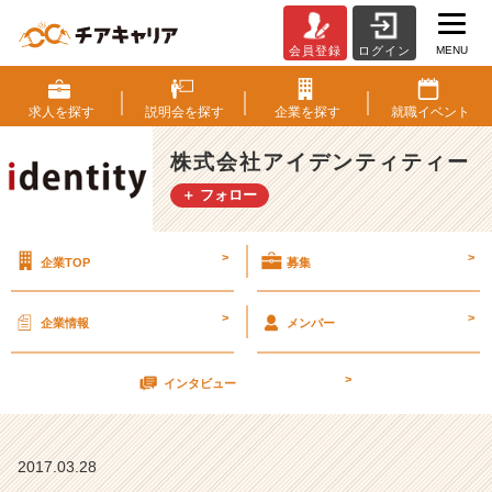
MENU
会員登録
ログイン
就
活
中
求人を
探す
説明会を
探す
企業を
探す
就職
イベント
に、
自
株式会社アイデンティティー
分
＋ フォロー
を
イ
ン
>
>
企業TOP
募集
タ
ー
ネ
>
>
企業情報
メンバー
ッ
ト
>
上
インタビュー
で
さ
ら
2017.03.28
け