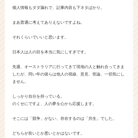
就
個人情報もダダ漏れで、記事内容も下ネタばかり。
活
サ
まあ普通に考えてありえないですよね。
イ
ト
チ
それくらいでいいと思います。
ア
キ
日本人は人の目を本当に気にしすぎです。
ャ
リ
先週、オーストラリアに行ってきて現地の人と触れ合ってきま
ア
したが、同い年の彼らは他人の視線、意見、世論、一切気にし
（C
h
ません。
e
e
しっかり自分を持っている。
r
のくせにですよ、人の夢を心から応援します。
C
a
そこには「競争」がない、存在するのは「共生」でした。
r
e
e
どちらが良いとか悪いとかはないです。