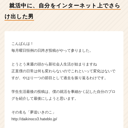
出
就活中に、自分をインターネット上でさら
し
た
け出した男
男
【株
式
会
社
こんばんは！
ア
毎月曜日恒例の日跨ぎ投稿がやって参りました。
イ
デ
とうとう来週の頭から新社会人生活が始まりますね
ン
正直僕の日常は何も変わらないのでこれといって変化はないで
テ
すが、やはり一つの節目として過去を振り返るわけです。
ィ
テ
ィ
学生生活最後の投稿は、僕の就活を事細かく記した自分のブロ
ー
グを紹介して最後にしようと思います。
の
タ
その名も「夢追いきのこ」
イ
http://daikinoco3.hateblo.jp/
ム
ラ