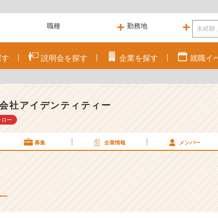
探す
説明会を
探す
企業を
探す
就職
イ
会社アイデンティティー
ォロー
募集
企業情報
メンバー
。