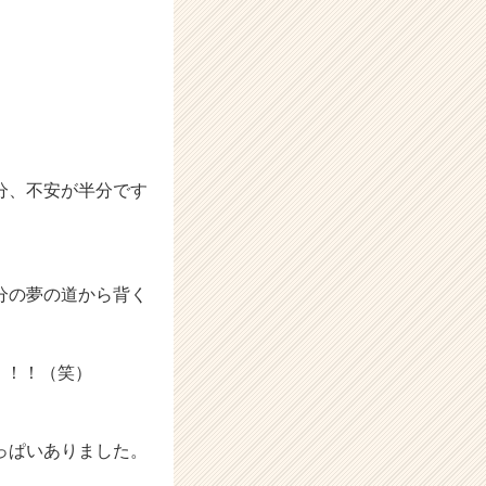
分、不安が半分です
分の夢の道から背く
！！！（笑）
っぱいありました。