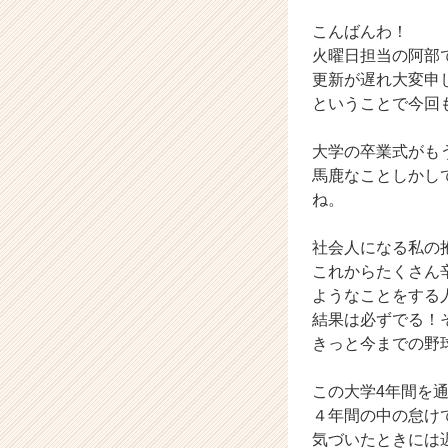
の
こんばんわ！
タ
イ
火曜日担当の阿部
ム
更新が遅れ大変申
ラ
ということで今回
イ
ン】
大学の卒業式がも
|
馬鹿なことしかし
ベ
ね。
ン
チ
ャ
社会人になる私の
ー・
これからたくさん
成
ようなことをする
長
結果は必ずでる！
企
きっと今までの野
業
か
ら
この大学4年間を
ス
４年間の中の怠け
カ
気づいたときには