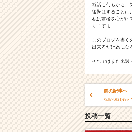
ウ
就活も何もかも。
ト
後悔はすることは
が
私は前者を心がけ
届
りますよ！
く
就
活
このブログを書く
サ
出来るだけ為にな
イ
ト
それではまた来週
チ
ア
キ
ャ
リ
前の記事へ
ア
就職活動を終え
（C
h
e
投稿一覧
e
r
C