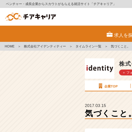
ベンチャー・成長企業からスカウトがもらえる就活サイト「チアキャリア」
気
づ
求人を
く
こ
HOME
＞
株式会社アイデンティティー
＞
タイムライン一覧
＞
気づくこと。
と。
【株
式
株式
会
＋ フ
社
ア
イ
企業TOP
デ
ン
テ
2017.03.15
ィ
気づくこと
テ
ィ
ー