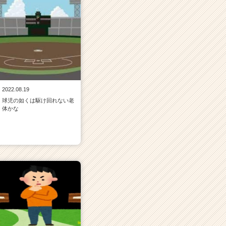
2022.08.19
球児の如くは駆け回れない老
体かな