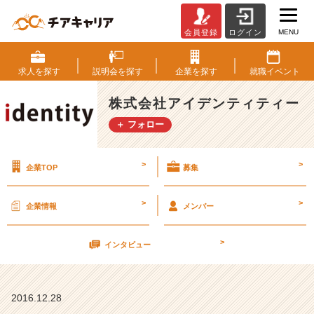
MENU
会員登録
ログイン
考
え
を
求人を
探す
説明会を
探す
企業を
探す
就職
イベント
変
え
株式会社アイデンティティー
れ
＋ フォロー
ば
未
来
>
>
企業TOP
募集
も
変
わ
>
>
企業情報
メンバー
る。
【株
>
式
インタビュー
会
社
ア
2016.12.28
イ