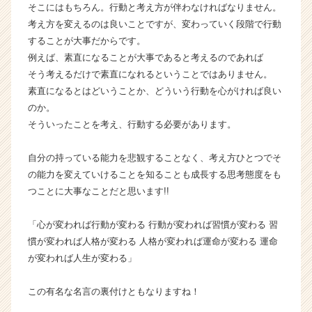
そこにはもちろん。行動と考え方が伴わなければなりません。
ア
（C
考え方を変えるのは良いことですが、変わっていく段階で行動
h
することが大事だからです。
e
例えば、素直になることが大事であると考えるのであれば
e
そう考えるだけで素直になれるということではありません。
r
素直になるとはどいうことか、どういう行動を心がければ良い
C
のか。
a
そういったことを考え、行動する必要があります。
r
e
e
自分の持っている能力を悲観することなく、考え方ひとつでそ
r）
の能力を変えていけることを知ることも成長する思考態度をも
つことに大事なことだと思います!!
「心が変われば行動が変わる 行動が変われば習慣が変わる 習
慣が変われば人格が変わる 人格が変われば運命が変わる 運命
が変われば人生が変わる」
この有名な名言の裏付けともなりますね！