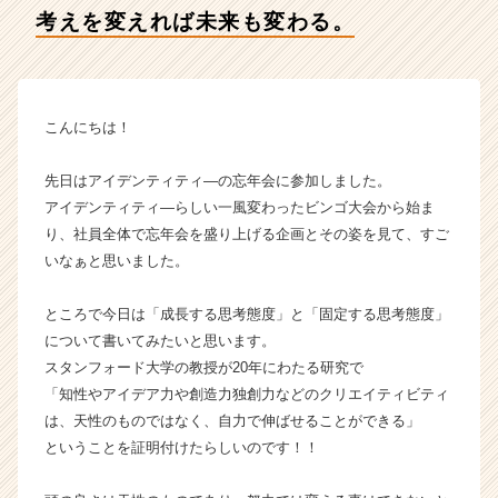
デ
考えを変えれば未来も変わる。
ン
テ
ィ
テ
ィ
こんにちは！
ー
の
先日はアイデンティティ―の忘年会に参加しました。
タ
アイデンティティ―らしい一風変わったビンゴ大会から始ま
イ
り、社員全体で忘年会を盛り上げる企画とその姿を見て、すご
ム
いなぁと思いました。
ラ
イ
ン】
ところで今日は「成長する思考態度」と「固定する思考態度」
|
について書いてみたいと思います。
ベ
スタンフォード大学の教授が20年にわたる研究で
ン
「知性やアイデア力や創造力独創力などのクリエイティビティ
チ
は、天性のものではなく、自力で伸ばせることができる」
ャ
ということを証明付けたらしいのです！！
ー・
成
長