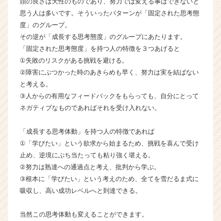
頭の良さは天性のものであり、努力では変える事はできないと
企
思う人は多いです。そういったパターンが「固定された思考態
業
度」のグループ。
か
その逆が「成長する思考態度」のグループにあたります。
ら
「固定された思考態度」を持つ人の特徴を３つあげると
ス
①失敗のリスクがある挑戦を避ける。
カ
ウ
②障害にぶつかった時のあきらめも早く、努力は実を結ばない
ト
と考える。
が
③人からの有用なフィードバックをもらっても、自分にとって
届
ネガティブなものであればそれを受け入れない。
く
就
「成長する思考体動」を持つ人の特徴であれば
活
①「学びたい」という欲求から始まるため、挑戦を喜んで受け
サ
イ
止め、逆境にぶち当たっても粘り強く堪える。
ト
②努力は熟達への通過点と考え、批判から学ぶ。
チ
③根本に「学びたい」という考えのため、全てを雪だるま式に
ア
吸収し、高い成功レベルへと到達できる。
キ
ャ
当然この思考体動も変えることができます。
リ