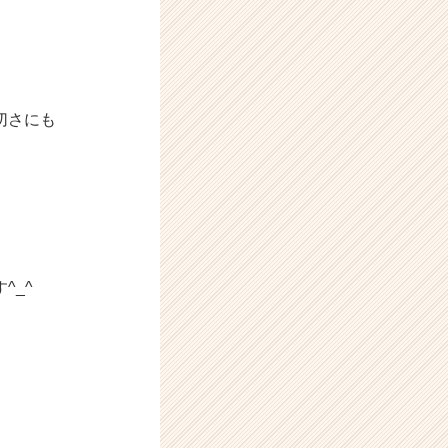
切さにも
^_^