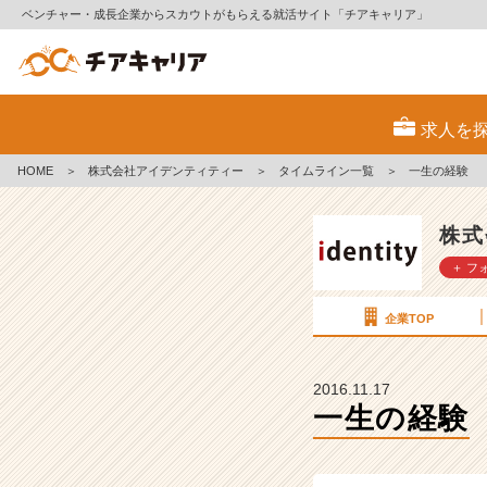
ベンチャー・成長企業からスカウトがもらえる就活サイト「チアキャリア」
一
生
求人を
の
経
HOME
＞
株式会社アイデンティティー
＞
タイムライン一覧
＞
一生の経験
験
【株
式
株式
会
＋ フ
社
ア
イ
企業TOP
デ
ン
テ
2016.11.17
ィ
一生の経験
テ
ィ
ー