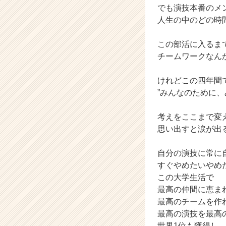
ウ
でも演技本番のメ
ト
人生の中のどの時
が
届
この部活に入るま
く
就
チームワークなん
活
サ
けれどこの四年間
イ
”みんなのために
ト
チ
考えをここまで変
ア
思い出すと涙が出
キ
ャ
リ
自分の演技に常に
ア
すぐやめたいやめ
（C
この大学生活で
h
最高の仲間に恵ま
e
最高のチームを作
e
最高の演技を最高
r
C
世界1位も獲得し