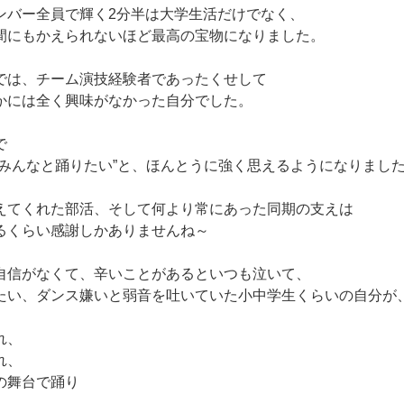
ンバー全員で輝く2分半は大学生活だけでなく、
間にもかえられないほど最高の宝物になりました。
では、チーム演技経験者であったくせして
かには全く興味がなかった自分でした。
で
、みんなと踊りたい”と、ほんとうに強く思えるようになりまし
えてくれた部活、そして何より常にあった同期の支えは
るくらい感謝しかありませんね～
自信がなくて、辛いことがあるといつも泣いて、
たい、ダンス嫌いと弱音を吐いていた小中学生くらいの自分が
れ、
れ、
の舞台で踊り
、