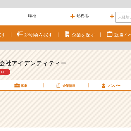
探す
説明会を
探す
企業を
探す
就職
イ
会社アイデンティティー
ォロー
募集
企業情報
メンバー