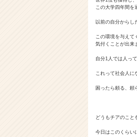
a
この大学四年間を
r
e
以前の自分からした
e
r）
この環境を与えて
気付くことが出来
自分1人では人っ
これって社会人に
困ったら頼る、頼
どうもチアのこと
今日はこのくらい