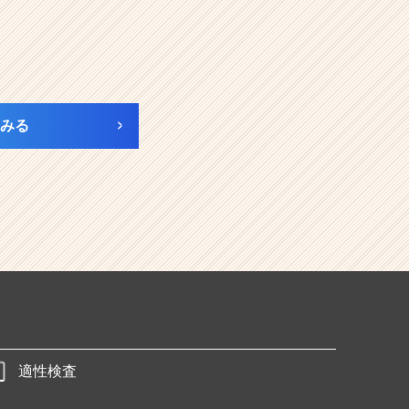
みる
適性検査