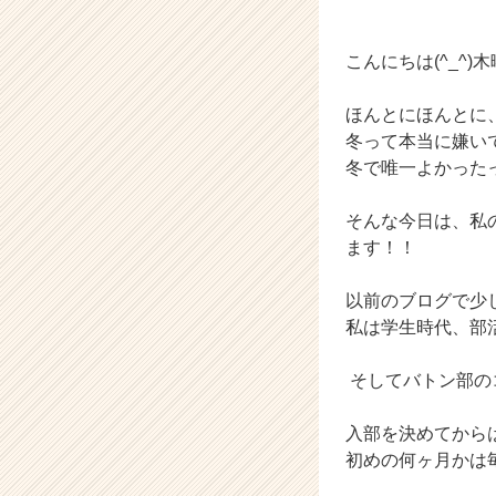
の
タ
イ
こんにちは(^_^
ム
ラ
ほんとにほんとに、
イ
冬って本当に嫌い
ン】
冬で唯一よかったっ
|
ベ
そんな今日は、私
ン
チ
ます！！
ャ
ー・
以前のブログで少
成
私は学生時代、部
長
企
そしてバトン部の
業
か
ら
入部を決めてから
ス
初めの何ヶ月かは
カ