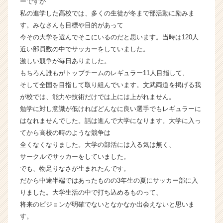
ーですが
ト
私の進学した高校では、多くの生徒が冬まで部活動に励みま
が
す。みなさんも目標や目的があって
届
今その大学を選んでそこにいるのだと思います。当時は120人
く
近い部員数の中でサッカーをしていました。
就
激しい競争が毎日ありました。
活
サ
もちろん誰もがトップチームのレギュラー11人目指して、
イ
そして全国を目指して取り組んでいます。文武両道を掲げる我
ト
が校では、能力や技術だけでは上には上がれません。
チ
勉学に対し意識が低ければどんなに良い選手でもレギュラーに
ア
はなれませんでした。話は進んで大学になります。大学に入っ
キ
てから高校の時のような競争は
ャ
全くなくなりました。大学の部活には入る気は無く、
リ
ア
サークルでサッカーをしていました。
（C
でも、物足りなさが生まれたんです。
h
だから中途半端ではあったものの3年生の夏にサッカー部に入
e
りました。大学生活の中で打ち込めるものって、
e
将来のビジョンが明確でないとなかなか出会えないと思いま
r
す。
C