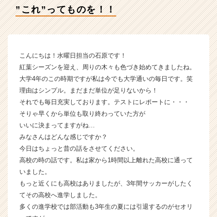
の
”これ”ってものを！！
タ
イ
ム
ラ
イ
こんにちは！水曜日担当の石原です！
ン】
紅葉シーズンを迎え、周りの木々も色づき始めてきましたね。
|
大学4年のこの時期ですが私は今でも大学通いの毎日です。笑
ベ
理由はシンプル。まだまだ単位が足りないから！
ン
それでも毎日充実しております。テストにレポートに・・・
チ
そりゃ早くから単位も取り終わっていた方が
ャ
ー・
いいに決まってますがね…
成
みなさんはどんな感じですか？
長
今日はちょっと昔の話をさせてください。
企
高校の時の話です。私は家から1時間以上離れた高校に通って
業
いました。
か
もっと近くにも高校はありましたが、3年間サッカーがしたく
ら
てその高校へ進学しました。
ス
カ
多くの進学校では部活動も3年生の夏には引退するのがセオリ
ウ