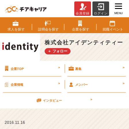
MENU
会員登録
ログイン
”こ
れ”っ
て
求人を
探す
説明会を
探す
企業を
探す
就職
イベント
も
の
株式会社アイデンティティー
を！！
＋ フォロー
【株
式
会
>
>
企業TOP
募集
社
ア
イ
>
>
企業情報
メンバー
デ
ン
>
テ
インタビュー
ィ
テ
ィ
2016.11.16
ー