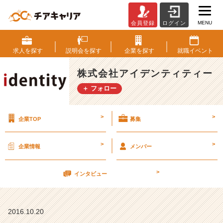
MENU
会員登録
ログイン
つ
い
に
求人を
探す
説明会を
探す
企業を
探す
就職
イベント
始
ま
株式会社アイデンティティー
っ
＋ フォロー
た
就
職
>
>
企業TOP
募集
活
動
【株
>
>
企業情報
メンバー
式
会
>
社
インタビュー
ア
イ
デ
2016.10.20
ン