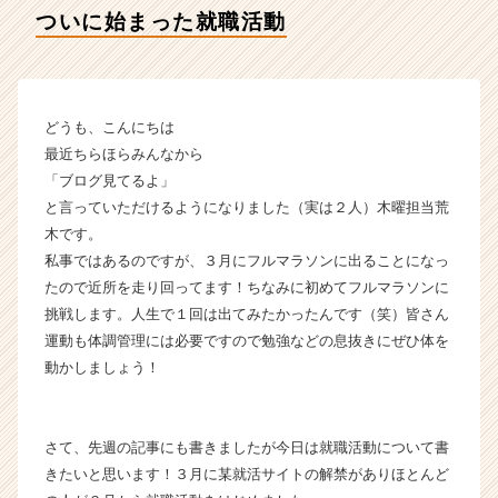
テ
ついに始まった就職活動
ィ
テ
ィ
ー
の
どうも、こんにちは
タ
最近ちらほらみんなから
イ
「ブログ見てるよ」
ム
と言っていただけるようになりました（実は２人）木曜担当荒
ラ
木です。
イ
私事ではあるのですが、３月にフルマラソンに出ることになっ
ン】
|
たので近所を走り回ってます！ちなみに初めてフルマラソンに
ベ
挑戦します。人生で１回は出てみたかったんです（笑）皆さん
ン
運動も体調管理には必要ですので勉強などの息抜きにぜひ体を
チ
動かしましょう！
ャ
ー・
成
さて、先週の記事にも書きましたが今日は就職活動について書
長
企
きたいと思います！３月に某就活サイトの解禁がありほとんど
業