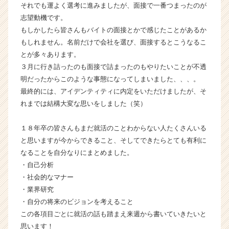
それでも運よく選考に進みましたが、面接で一番つまったのが
h
e
志望動機です。
e
もしかしたら皆さんもバイトの面接とかで感じたことがあるか
r
もしれません。名前だけで会社を選び、面接するとこうなるこ
C
とが多々あります。
a
３月に行き詰ったのも面接で詰まったのもやりたいことが不透
r
明だったからこのような事態になってしまいました、、、。
e
最終的には、アイデンティティに内定をいただけましたが、そ
e
r）
れまでは結構大変な思いをしました（笑）
１８年卒の皆さんもまだ就活のことわからない人たくさんいる
と思いますが今からできること、そしてできたらとても有利に
なることを自分なりにまとめました。
・自己分析
・社会的なマナー
・業界研究
・自分の将来のビジョンを考えること
この各項目ごとに就活の話も踏まえ来週から書いていきたいと
思います！