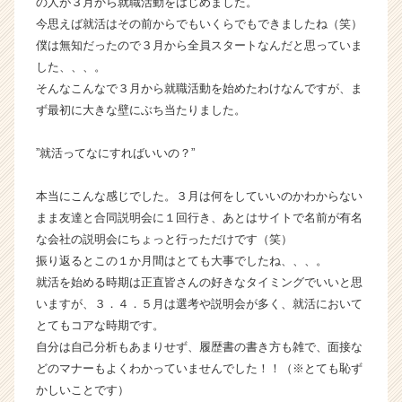
の人が３月から就職活動をはじめました。
か
今思えば就活はその前からでもいくらでもできましたね（笑）
ら
僕は無知だったので３月から全員スタートなんだと思っていま
ス
した、、、。
カ
そんなこんなで３月から就職活動を始めたわけなんですが、ま
ウ
ず最初に大きな壁にぶち当たりました。
ト
が
届
”就活ってなにすればいいの？”
く
就
本当にこんな感じでした。３月は何をしていいのかわからない
活
まま友達と合同説明会に１回行き、あとはサイトで名前が有名
サ
な会社の説明会にちょっと行っただけです（笑）
イ
振り返るとこの１か月間はとても大事でしたね、、、。
ト
チ
就活を始める時期は正直皆さんの好きなタイミングでいいと思
ア
いますが、３．４．５月は選考や説明会が多く、就活において
キ
とてもコアな時期です。
ャ
自分は自己分析もあまりせず、履歴書の書き方も雑で、面接な
リ
どのマナーもよくわかっていませんでした！！（※とても恥ず
ア
かしいことです）
（C