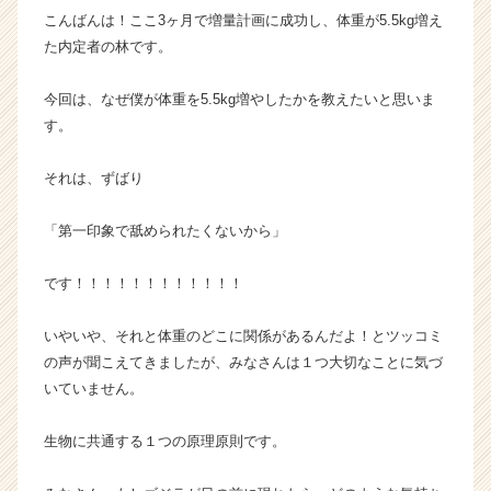
こんばんは！ここ3ヶ月で増量計画に成功し、体重が5.5kg増え
ー・
成
た内定者の林です。
長
企
今回は、なぜ僕が体重を5.5kg増やしたかを教えたいと思いま
業
す。
か
ら
それは、ずばり
ス
カ
ウ
「第一印象で舐められたくないから」
ト
が
です！！！！！！！！！！！！
届
く
いやいや、それと体重のどこに関係があるんだよ！とツッコミ
就
の声が聞こえてきましたが、みなさんは１つ大切なことに気づ
活
いていません。
サ
イ
ト
生物に共通する１つの原理原則です。
チ
ア