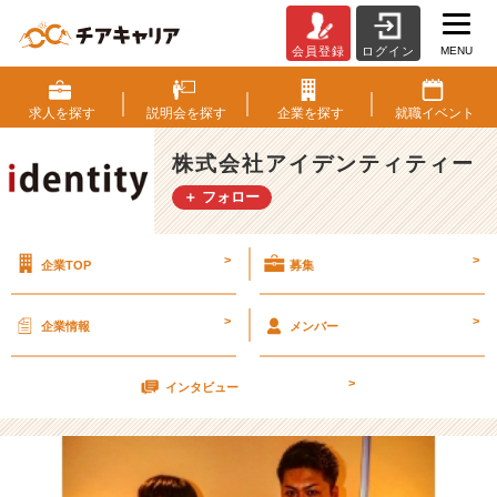
MENU
会員登録
ログイン
面
接
の
求人を
探す
説明会を
探す
企業を
探す
就職
イベント
時
は、
株式会社アイデンティティー
筋
＋ フォロー
肉
で
圧
>
>
企業TOP
募集
を
か
け
>
>
企業情報
メンバー
ま
し
>
ょ
インタビュー
う。
【株
式
会