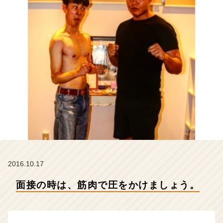
社
ア
イ
デ
ン
テ
ィ
テ
ィ
ー
の
タ
イ
ム
ラ
イ
2016.10.17
ン】
|
面接の時は、筋肉で圧をかけましょう。
ベ
ン
チ
ャ