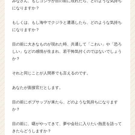
みなさん、もしゴジラが目の前に現れたら、どのような気持ち
キ
になりますか？
ャ
リ
もしくは、もし海中でクジラと遭遇したら、どのような気持ち
ア
（C
になりますか？
h
e
目の前に大きなものが現れた時、共通して「こわい」や「恐ろ
e
しい」などの感情が生まれ、若干怖気付くのではないでしょう
r
か？
C
a
それと同じことが人間界でも言えるのです。
r
e
e
あなたが面接官だとします。
r）
目の前にボブサップが来たら、どのような気持ちになります
か？
目の前に、曙がやってきて、夢や会社に入りたい熱意を語って
きたらどうしますか？