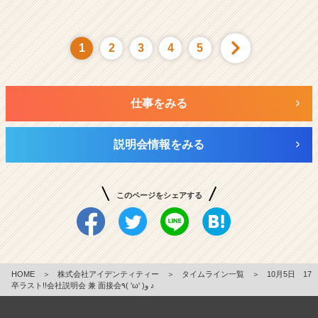
1
2
3
4
5
仕事をみる
説明会情報をみる
このページをシェアする
HOME
＞
株式会社アイデンティティー
＞
タイムライン一覧
＞
10月5日 17
卒ラスト!!会社説明会 兼 面接会٩( 'ω' )و ♪