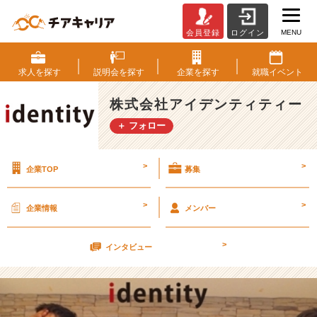
MENU
会員登録
ログイン
1
0
月
求人を
探す
説明会を
探す
企業を
探す
就職
イベント
5
日
株式会社アイデンティティー
1
＋ フォロー
7
卒
ラ
>
>
企業TOP
募集
ス
ト!!
会
>
>
企業情報
メンバー
社
説
>
明
インタビュー
会
兼
面
接