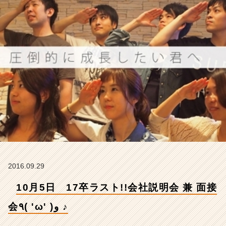
会
٩
(
'ω'
)
و
♪
【株
式
会
社
ア
イ
デ
ン
テ
2016.09.29
ィ
テ
10月5日 17卒ラスト!!会社説明会 兼 面接
ィ
ー
会٩( 'ω' )و ♪
の
タ