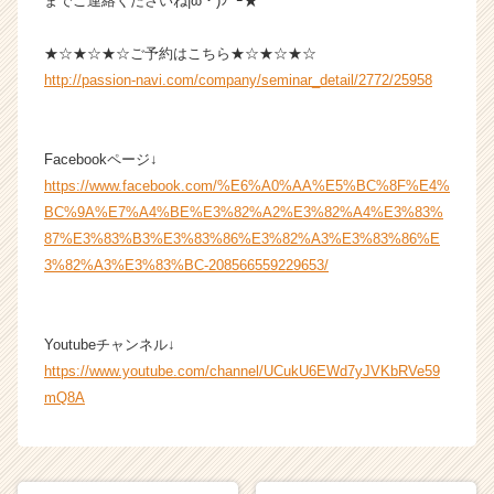
までご連絡くださいね|ω・)ｼﾞｰ★
r
e
e
★☆★☆★☆ご予約はこちら★☆★☆★☆
r）
http://passion-navi.com/company/seminar_detail/2772/25958
Facebookページ↓
https://www.facebook.com/%E6%A0%AA%E5%BC%8F%E4%
BC%9A%E7%A4%BE%E3%82%A2%E3%82%A4%E3%83%
87%E3%83%B3%E3%83%86%E3%82%A3%E3%83%86%E
3%82%A3%E3%83%BC-208566559229653/
Youtubeチャンネル↓
https://www.youtube.com/channel/UCukU6EWd7yJVKbRVe59
mQ8A