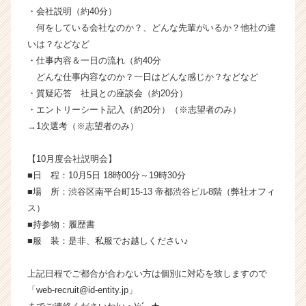
が
・会社説明（約40分）
届
何をしている会社なのか？、どんな先輩がいるか？他社の違
く
いは？などなど
就
・仕事内容＆一日の流れ（約40分
活
どんな仕事内容なのか？一日はどんな感じか？などなど
サ
・質疑応答 社員との座談会（約20分）
イ
ト
・エントリーシート記入（約20分）（※志望者のみ）
チ
→1次選考（※志望者のみ）
ア
キ
【10月度会社説明会】
ャ
■日 程：10月5日 18時00分～19時30分
リ
■場 所：渋谷区南平台町15-13 帝都渋谷ビル8階（弊社オフィ
ア
ス）
（C
h
■持参物：履歴書
e
■服 装：是非、私服でお越しください♪
e
r
上記日程でご都合が合わない方は個別に対応を致しますので
C
「web-recruit@id-entity.jp」
a