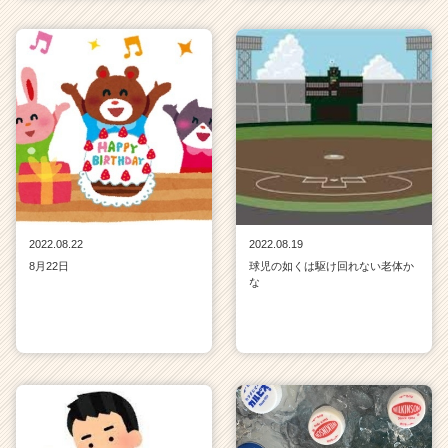
2022.08.22
2022.08.19
8月22日
球児の如くは駆け回れない老体か
な