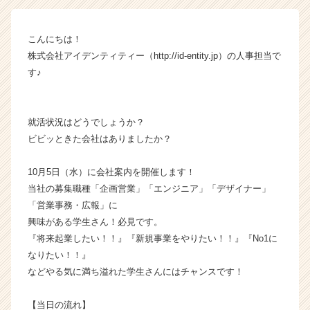
イ
ム
こんにちは！
ラ
株式会社アイデンティティー（http://id-entity.jp）の人事担当で
イ
ン】
す♪
|
ベ
ン
就活状況はどうでしょうか？
チ
ビビッときた会社はありましたか？
ャ
ー・
10月5日（水）に会社案内を開催します！
成
長
当社の募集職種「企画営業」「エンジニア」「デザイナー」
企
「営業事務・広報」に
業
興味がある学生さん！必見です。
か
『将来起業したい！！』『新規事業をやりたい！！』『No1に
ら
なりたい！！』
ス
などやる気に満ち溢れた学生さんにはチャンスです！
カ
ウ
ト
【当日の流れ】