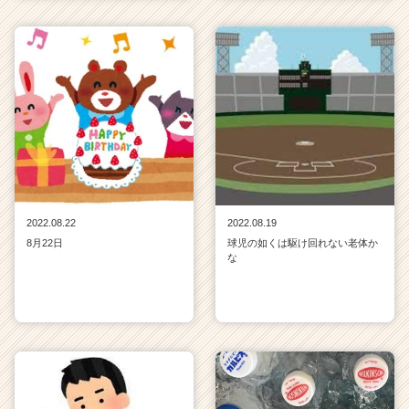
2022.08.22
2022.08.19
8月22日
球児の如くは駆け回れない老体か
な