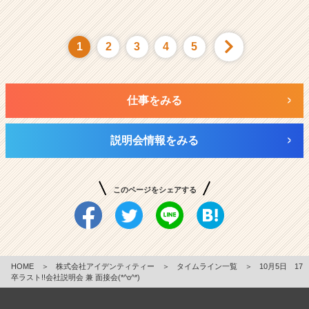
1
2
3
4
5
仕事をみる
説明会情報をみる
このページをシェアする
HOME
＞
株式会社アイデンティティー
＞
タイムライン一覧
＞
10月5日 17
卒ラスト!!会社説明会 兼 面接会(*^o^*)