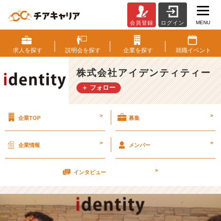
MENU
会員登録
ログイン
1
0
月
求人を
探す
説明会を
探す
企業を
探す
就職
イベント
5
日
株式会社アイデンティティー
1
＋ フォロー
7
卒
ラ
>
>
企業TOP
募集
ス
ト!!
会
>
>
企業情報
メンバー
社
説
>
明
インタビュー
会
兼
面
接