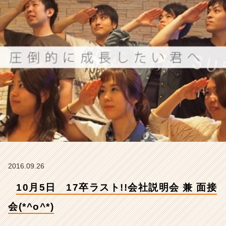
会
(*
^
o
^
*)
【株
式
会
社
ア
イ
デ
ン
テ
ィ
2016.09.26
テ
ィ
10月5日 17卒ラスト!!会社説明会 兼 面接
ー
の
会(*^o^*)
タ
イ