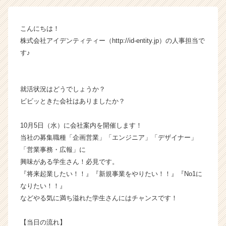
ム
ラ
こんにちは！
イ
株式会社アイデンティティー（http://id-entity.jp）の人事担当で
ン】
|
す♪
ベ
ン
チ
就活状況はどうでしょうか？
ャ
ビビッときた会社はありましたか？
ー・
成
10月5日（水）に会社案内を開催します！
長
企
当社の募集職種「企画営業」「エンジニア」「デザイナー」
業
「営業事務・広報」に
か
興味がある学生さん！必見です。
ら
『将来起業したい！！』『新規事業をやりたい！！』『No1に
ス
なりたい！！』
カ
などやる気に満ち溢れた学生さんにはチャンスです！
ウ
ト
が
【当日の流れ】