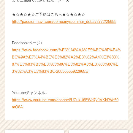
までご連絡くださいね|ω・)ｼﾞｰ★
e
e
r）
★☆★☆★☆ご予約はこちら★☆★☆★☆
http://passion-navi.com/company/seminar_detail/2772/25958
Facebookページ↓
https://www.facebook.com/%E6%A0%AA%E5%BC%8F%E4%
BC%9A%E7%A4%BE%E3%82%A2%E3%82%A4%E3%83%
87%E3%83%B3%E3%83%86%E3%82%A3%E3%83%86%E
3%82%A3%E3%83%BC-208566559229653/
Youtubeチャンネル↓
https://www.youtube.com/channel/UCukU6EWd7yJVKbRVe59
mQ8A