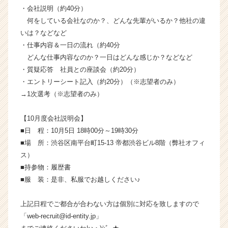
届
・会社説明（約40分）
く
何をしている会社なのか？、どんな先輩がいるか？他社の違
就
いは？などなど
活
・仕事内容＆一日の流れ（約40分
サ
どんな仕事内容なのか？一日はどんな感じか？などなど
イ
・質疑応答 社員との座談会（約20分）
ト
チ
・エントリーシート記入（約20分）（※志望者のみ）
ア
→1次選考（※志望者のみ）
キ
ャ
【10月度会社説明会】
リ
■日 程：10月5日 18時00分～19時30分
ア
■場 所：渋谷区南平台町15-13 帝都渋谷ビル8階（弊社オフィ
（C
ス）
h
e
■持参物：履歴書
e
■服 装：是非、私服でお越しください♪
r
C
上記日程でご都合が合わない方は個別に対応を致しますので
a
「web-recruit@id-entity.jp」
r