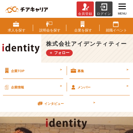
MENU
会員登録
ログイン
9
月
1
求人を
探す
説明会を
探す
企業を
探す
就職
イベント
7
日
株式会社アイデンティティー
カ
＋ フォロー
ジ
ュ
ア
>
>
企業TOP
募集
ル
会
社
>
>
企業情報
メンバー
説
明
>
会
インタビュー
兼
選
考
会