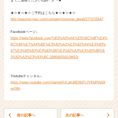
までご連絡くださいね|ω・)ｼﾞｰ★
r
e
e
★☆★☆★☆ご予約はこちら★☆★☆★☆
r）
http://passion-navi.com/company/seminar_detail/2772/25547
Facebookページ↓
https://www.facebook.com/%E6%A0%AA%E5%BC%8F%E4%
BC%9A%E7%A4%BE%E3%82%A2%E3%82%A4%E3%83%
87%E3%83%B3%E3%83%86%E3%82%A3%E3%83%86%E
3%82%A3%E3%83%BC-208566559229653/
Youtubeチャンネル↓
https://www.youtube.com/channel/UCukU6EWd7yJVKbRVe59
mQ8A
前の記事へ
次の記事へ