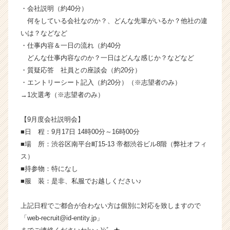
が
・会社説明（約40分）
届
何をしている会社なのか？、どんな先輩がいるか？他社の違
く
いは？などなど
就
・仕事内容＆一日の流れ（約40分
活
どんな仕事内容なのか？一日はどんな感じか？などなど
サ
・質疑応答 社員との座談会（約20分）
イ
ト
・エントリーシート記入（約20分）（※志望者のみ）
チ
→1次選考（※志望者のみ）
ア
キ
【9月度会社説明会】
ャ
■日 程：9月17日 14時00分～16時00分
リ
■場 所：渋谷区南平台町15-13 帝都渋谷ビル8階（弊社オフィ
ア
ス）
（C
h
■持参物：特になし
e
■服 装：是非、私服でお越しください♪
e
r
上記日程でご都合が合わない方は個別に対応を致しますので
C
「web-recruit@id-entity.jp」
a