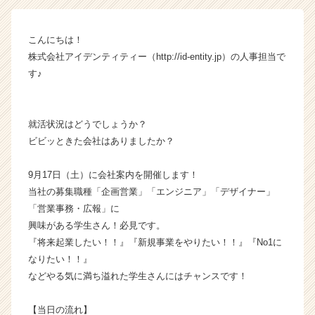
イ
ム
こんにちは！
ラ
株式会社アイデンティティー（http://id-entity.jp）の人事担当で
イ
ン】
す♪
|
ベ
ン
就活状況はどうでしょうか？
チ
ビビッときた会社はありましたか？
ャ
ー・
9月17日（土）に会社案内を開催します！
成
長
当社の募集職種「企画営業」「エンジニア」「デザイナー」
企
「営業事務・広報」に
業
興味がある学生さん！必見です。
か
『将来起業したい！！』『新規事業をやりたい！！』『No1に
ら
なりたい！！』
ス
などやる気に満ち溢れた学生さんにはチャンスです！
カ
ウ
ト
【当日の流れ】