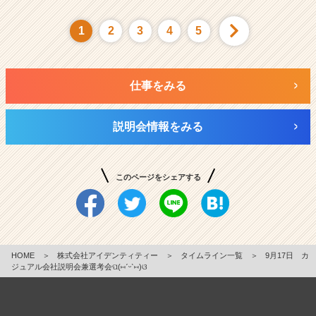
1
2
3
4
5
仕事をみる
説明会情報をみる
このページをシェアする
HOME
＞
株式会社アイデンティティー
＞
タイムライン一覧
＞
9月17日 カ
ジュアル会社説明会兼選考会ପ(⑅ˊᵕˋ⑅)ଓ