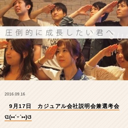
ପ
(⑅
ˊ
ᵕ
ˋ
⑅)
ଓ
【株
式
会
社
ア
イ
デ
ン
テ
2016.09.16
ィ
テ
9月17日 カジュアル会社説明会兼選考会
ィ
ー
ପ(⑅ˊᵕˋ⑅)ଓ
の
タ