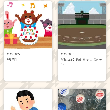
2022.08.22
2022.08.19
8月22日
球児の如くは駆け回れない老体か
な