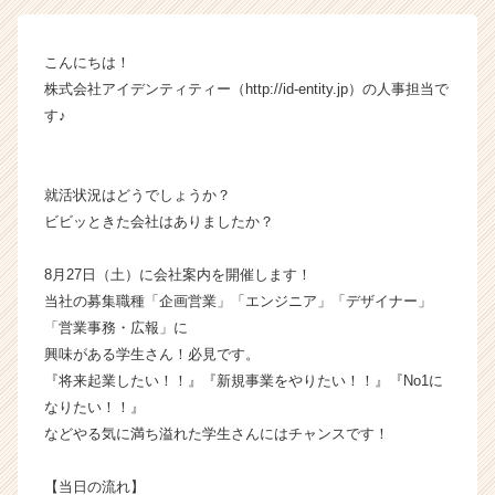
ン】
|
こんにちは！
ベ
株式会社アイデンティティー（http://id-entity.jp）の人事担当で
ン
チ
す♪
ャ
ー・
成
就活状況はどうでしょうか？
長
ビビッときた会社はありましたか？
企
業
8月27日（土）に会社案内を開催します！
か
ら
当社の募集職種「企画営業」「エンジニア」「デザイナー」
ス
「営業事務・広報」に
カ
興味がある学生さん！必見です。
ウ
『将来起業したい！！』『新規事業をやりたい！！』『No1に
ト
なりたい！！』
が
などやる気に満ち溢れた学生さんにはチャンスです！
届
く
就
【当日の流れ】