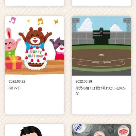
2022.08.22
2022.08.19
8月22日
球児の如くは駆け回れない老体か
な