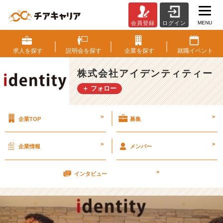
MENU
会員登録
ログイン
8
月
2
求人を
探す
説明会を
探す
企業を
探す
就職
イベント
7
日
株式会社アイデンティティー
カ
＋ フォロー
ジ
ュ
ア
>
>
企業TOP
募集
ル
会
社
>
>
企業情報
メンバー
説
明
>
会
インタビュー
兼
選
考
会