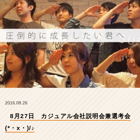
(*・
x・)/
♪
【株
式
会
社
ア
イ
デ
ン
テ
ィ
テ
ィ
ー
2016.08.26
の
タ
8月27日 カジュアル会社説明会兼選考会
イ
ム
(*・x・)/♪
ラ
イ