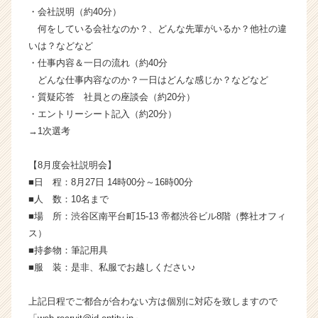
活
・会社説明（約40分）
サ
何をしている会社なのか？、どんな先輩がいるか？他社の違
イ
いは？などなど
ト
・仕事内容＆一日の流れ（約40分
チ
どんな仕事内容なのか？一日はどんな感じか？などなど
ア
・質疑応答 社員との座談会（約20分）
キ
ャ
・エントリーシート記入（約20分）
リ
→1次選考
ア
（C
【8月度会社説明会】
h
■日 程：8月27日 14時00分～16時00分
e
■人 数：10名まで
e
■場 所：渋谷区南平台町15-13 帝都渋谷ビル8階（弊社オフィ
r
C
ス）
a
■持参物：筆記用具
r
■服 装：是非、私服でお越しください♪
e
e
上記日程でご都合が合わない方は個別に対応を致しますので
r）