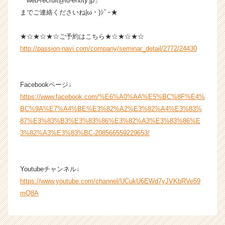
「web-recruit@id-entity.jp」
までご連絡くださいね|ω・)ｼﾞｰ★
★☆★☆★☆ご予約はこちら★☆★☆★☆
http://passion-navi.com/company/seminar_detail/2772/24430
Facebookページ↓
https://www.facebook.com/%E6%A0%AA%E5%BC%8F%E4%
BC%9A%E7%A4%BE%E3%82%A2%E3%82%A4%E3%83%
87%E3%83%B3%E3%83%86%E3%82%A3%E3%83%86%E
3%82%A3%E3%83%BC-208566559229653/
Youtubeチャンネル↓
https://www.youtube.com/channel/UCukU6EWd7yJVKbRVe59
mQ8A