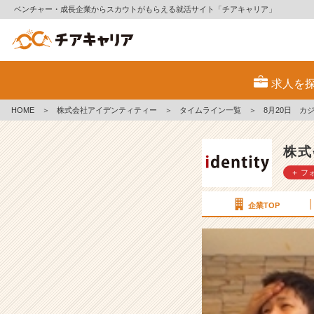
ベンチャー・成長企業からスカウトがもらえる就活サイト「チアキャリア」
8
月
求人を
2
0
HOME
＞
株式会社アイデンティティー
＞
タイムライン一覧
＞
8月20日 カジ
日
カ
ジ
株式
ュ
＋ フ
ア
ル
会
企業TOP
社
説
明
会
兼
選
考