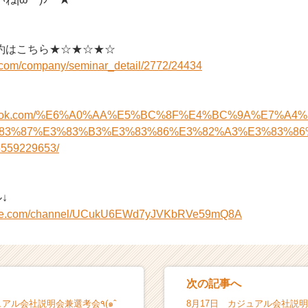
約はこちら★☆★☆★☆
i.com/company/seminar_detail/2772/24434
acebook.com/%E6%A0%AA%E5%BC%8F%E4%BC%9A%E7%A
83%87%E3%83%B3%E3%83%86%E3%82%A3%E3%83%86
559229653/
↓
tube.com/channel/UCukU6EWd7yJVKbRVe59mQ8A
次の記事へ
アル会社説明会兼選考会٩(๑ˆ
8月17日 カジュアル会社説明