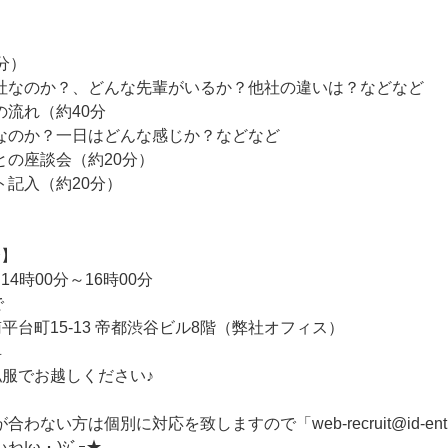
分）
なのか？、どんな先輩がいるか？他社の違いは？などなど
の流れ（約40分
のか？一日はどんな感じか？などなど
との座談会（約20分）
ト記入（約20分）
会】
14時00分～16時00分
で
平台町15-13 帝都渋谷ビル8階（弊社オフィス）
具
私服でお越しください♪
ない方は個別に対応を致しますので「web-recruit@id-entity
|ω・)ｼﾞｰ★