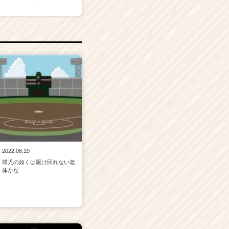
2022.08.19
球児の如くは駆け回れない老
体かな