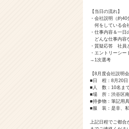
就
【当日の流れ】
活
サ
・会社説明（約40
イ
何をしている会社
ト
・仕事内容＆一日
チ
どんな仕事内容な
ア
・質疑応答 社員
キ
・エントリーシー
ャ
→1次選考
リ
ア
（C
【8月度会社説明
h
■日 程：8月20日 
e
■人 数：10名ま
e
■場 所：渋谷区南
r
■持参物：筆記用
C
■服 装：是非、
a
r
e
上記日程でご都合が合わ
e
までご連絡くださいね