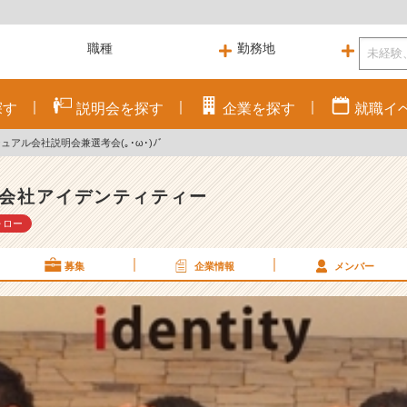
探す
説明会を
探す
企業を
探す
就職
イ
ュアル会社説明会兼選考会(｡･ω･)ﾉﾞ
会社アイデンティティー
ォロー
募集
企業情報
メンバー