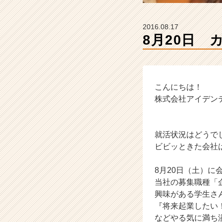
ラ
イ
ン】
2016.08.17
|
8月20日 
ベ
ン
チ
ャ
ー・
こんにちは！
成
株式会社アイデンティティ
長
企
業
就活状況はどうで
か
ビビッときた会社
ら
ス
カ
8月20日（土）に
ウ
当社の募集職種「
ト
興味がある学生さ
が
『将来起業したい
届
などやる気に満ち
く