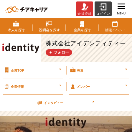
MENU
会員登録
ログイン
8
月
1
求人を
探す
説明会を
探す
企業を
探す
就職
イベント
7
日
株式会社アイデンティティー
カ
＋ フォロー
ジ
ュ
ア
>
>
企業TOP
募集
ル
会
社
>
>
企業情報
メンバー
説
明
>
会
インタビュー
兼
選
考
会