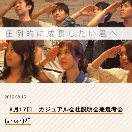
(｡･
ω･)
ﾉﾞ
【株
式
会
社
ア
イ
デ
ン
テ
ィ
テ
ィ
ー
2016.08.15
の
タ
8月17日 カジュアル会社説明会兼選考会
イ
ム
(｡･ω･)ﾉﾞ
ラ
イ