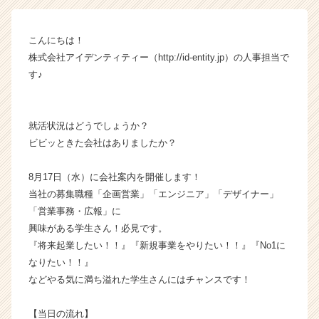
ン】
|
こんにちは！
ベ
株式会社アイデンティティー（http://id-entity.jp）の人事担当で
ン
チ
す♪
ャ
ー・
成
就活状況はどうでしょうか？
長
ビビッときた会社はありましたか？
企
業
8月17日（水）に会社案内を開催します！
か
ら
当社の募集職種「企画営業」「エンジニア」「デザイナー」
ス
「営業事務・広報」に
カ
興味がある学生さん！必見です。
ウ
『将来起業したい！！』『新規事業をやりたい！！』『No1に
ト
なりたい！！』
が
などやる気に満ち溢れた学生さんにはチャンスです！
届
く
就
【当日の流れ】