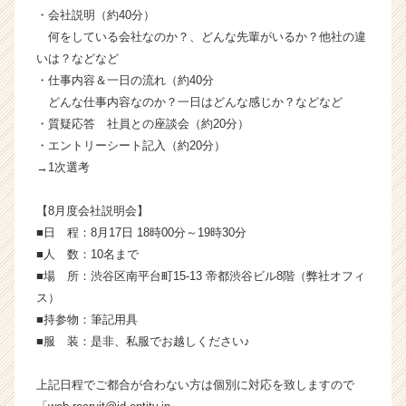
活
・会社説明（約40分）
サ
何をしている会社なのか？、どんな先輩がいるか？他社の違
イ
いは？などなど
ト
・仕事内容＆一日の流れ（約40分
チ
どんな仕事内容なのか？一日はどんな感じか？などなど
ア
・質疑応答 社員との座談会（約20分）
キ
ャ
・エントリーシート記入（約20分）
リ
→1次選考
ア
（C
【8月度会社説明会】
h
■日 程：8月17日 18時00分～19時30分
e
■人 数：10名まで
e
■場 所：渋谷区南平台町15-13 帝都渋谷ビル8階（弊社オフィ
r
C
ス）
a
■持参物：筆記用具
r
■服 装：是非、私服でお越しください♪
e
e
上記日程でご都合が合わない方は個別に対応を致しますので
r）