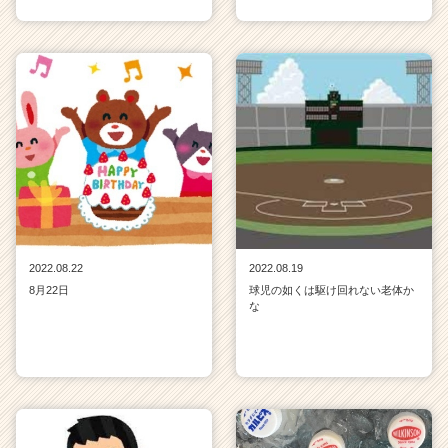
2022.08.22
2022.08.19
8月22日
球児の如くは駆け回れない老体か
な