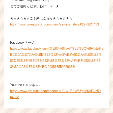
「web-recruit@id-entity.jp」
までご連絡くださいね|ω・)ｼﾞｰ★
★☆★☆★☆ご予約はこちら★☆★☆★☆
http://passion-navi.com/company/seminar_detail/2772/24433
Facebookページ↓
https://www.facebook.com/%E6%A0%AA%E5%BC%8F%E4%
BC%9A%E7%A4%BE%E3%82%A2%E3%82%A4%E3%83%
87%E3%83%B3%E3%83%86%E3%82%A3%E3%83%86%E
3%82%A3%E3%83%BC-208566559229653/
Youtubeチャンネル↓
https://www.youtube.com/channel/UCukU6EWd7yJVKbRVe59
mQ8A