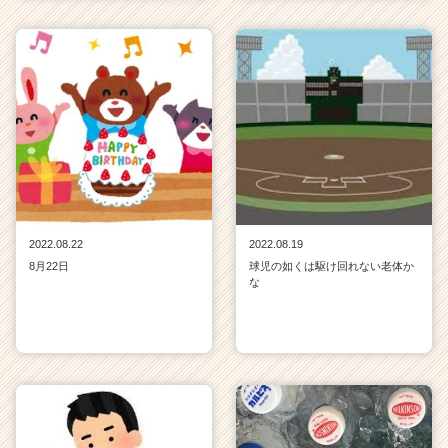
2022.08.22
2022.08.19
8月22日
球児の如くは駆け回れない老体か
な