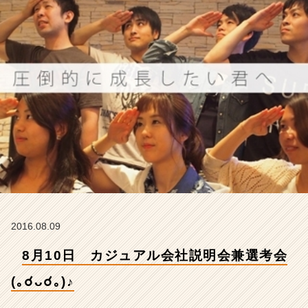
(｡
☌
ᴗ
☌｡)
♪
【株
式
会
社
ア
イ
デ
ン
テ
ィ
テ
2016.08.09
ィ
ー
8月10日 カジュアル会社説明会兼選考会
の
タ
(｡☌ᴗ☌｡)♪
イ
ム