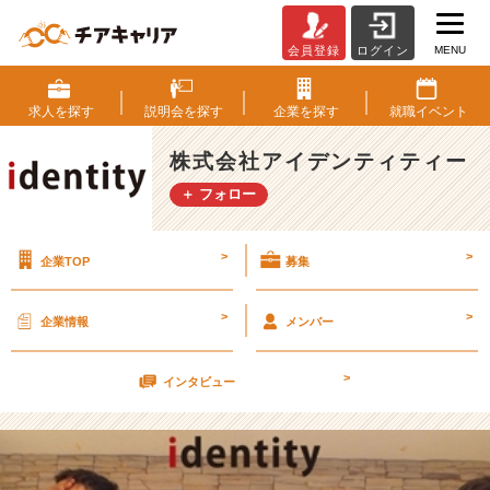
MENU
会員登録
ログイン
8
月
1
求人を
探す
説明会を
探す
企業を
探す
就職
イベント
0
日
株式会社アイデンティティー
カ
＋ フォロー
ジ
ュ
ア
>
>
企業TOP
募集
ル
会
社
>
>
企業情報
メンバー
説
明
>
会
インタビュー
兼
選
考
会