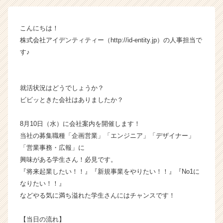
ラ
イ
こんにちは！
ン】
株式会社アイデンティティー（http://id-entity.jp）の人事担当で
|
ベ
す♪
ン
チ
ャ
就活状況はどうでしょうか？
ー・
ビビッときた会社はありましたか？
成
長
8月10日（水）に会社案内を開催します！
企
業
当社の募集職種「企画営業」「エンジニア」「デザイナー」
か
「営業事務・広報」に
ら
興味がある学生さん！必見です。
ス
『将来起業したい！！』『新規事業をやりたい！！』『No1に
カ
なりたい！！』
ウ
などやる気に満ち溢れた学生さんにはチャンスです！
ト
が
届
【当日の流れ】