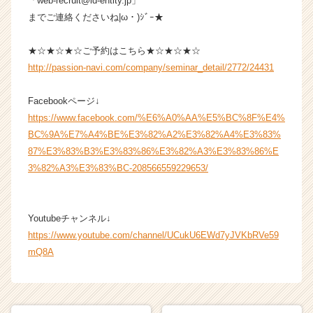
「web-recruit@id-entity.jp」
e
までご連絡くださいね|ω・)ｼﾞｰ★
r）
★☆★☆★☆ご予約はこちら★☆★☆★☆
http://passion-navi.com/company/seminar_detail/2772/24431
Facebookページ↓
https://www.facebook.com/%E6%A0%AA%E5%BC%8F%E4%
BC%9A%E7%A4%BE%E3%82%A2%E3%82%A4%E3%83%
87%E3%83%B3%E3%83%86%E3%82%A3%E3%83%86%E
3%82%A3%E3%83%BC-208566559229653/
Youtubeチャンネル↓
https://www.youtube.com/channel/UCukU6EWd7yJVKbRVe59
mQ8A