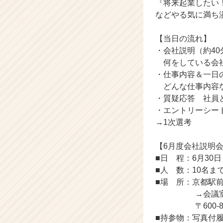
『将来起業したい
業
などやる気に満ち
か
ら
【当日の流れ】
ス
・会社説明（約40
カ
ウ
何をしている会社
ト
・仕事内容＆一日
が
どんな仕事内容な
届
・質疑応答 社員
く
・エントリーシー
就
→1次選考
活
サ
イ
【6月度会社説明
ト
■日 程：6月30日 
チ
■人 数：10名ま
ア
■場 所：京都駅前会議
キ
→会議室番号
ャ
〒600-831
リ
■持参物：写真付
ア