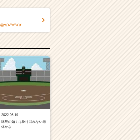
6月28日 カジュアル会社説明会٩(๑^o^๑)۶
2022.08.19
球児の如くは駆け回れない老
体かな