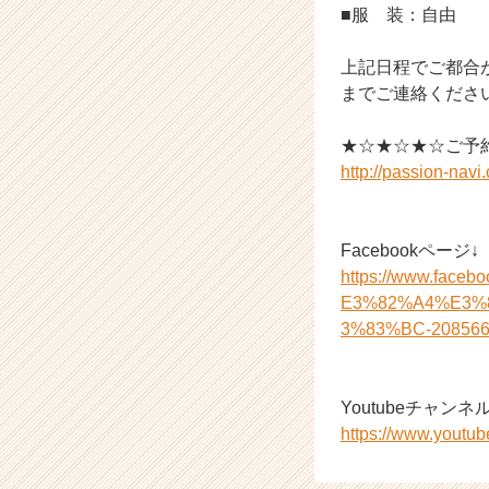
（C
■服 装：自由
h
e
上記日程でご都合が合わ
e
までご連絡くださ
r
C
★☆★☆★☆ご予
a
http://passion-nav
r
e
e
r）
Facebookページ↓
https://www.f
E3%82%A4%E3%
3%83%BC-208566
Youtubeチャンネル
https://www.you