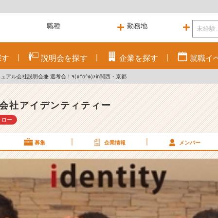
探す
説明会を
探す
企業を
探す
就職
イ
6月30日 カジュアル会社説明会兼 選考会！٩(๑^o^๑)۶in関西・京都
会社アイデンティティー
ォロー
募集
企業情報
メンバー