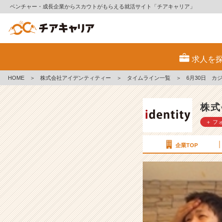
ベンチャー・成長企業からスカウトがもらえる就活サイト「チアキャリア」
6
月
求人を
3
0
HOME
＞
株式会社アイデンティティー
＞
タイムライン一覧
＞
日
カ
ジ
株式
ュ
＋ フ
ア
ル
会
企業TOP
社
説
明
会
兼
選
考