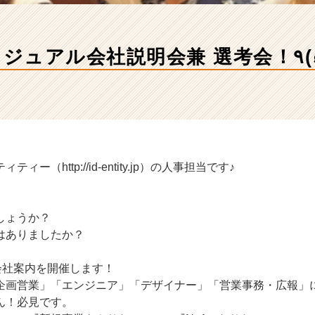
アル会社説明会兼 選考会！٩(๑^o^๑)۶in
ー（http://id-entity.jp）の人事担当です♪
しょうか？
はありましたか？
会社案内を開催します！
企画営業」「エンジニア」「デザイナー」「営業事務・広報」
ん！必見です。