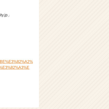
.jp」
4%BE%E3%82%A2%
%E3%82%A3%E