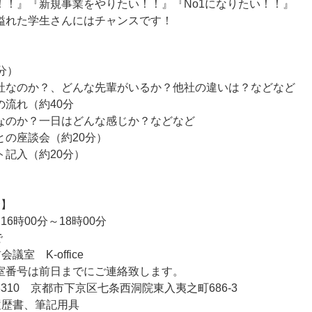
！！』『新規事業をやりたい！！』『No1になりたい！！』
溢れた学生さんにはチャンスです！
分）
なのか？、どんな先輩がいるか？他社の違いは？などなど
の流れ（約40分
のか？一日はどんな感じか？などなど
との座談会（約20分）
ト記入（約20分）
会】
16時00分～18時00分
で
室 K-office
は前日までにご連絡致します。
0 京都市下京区七条西洞院東入夷之町686-3
履歴書、筆記用具