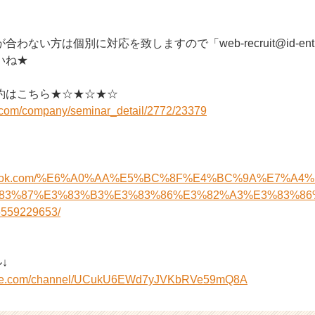
ない方は個別に対応を致しますので「web-recruit@id-entity
いね★
約はこちら★☆★☆★☆
i.com/company/seminar_detail/2772/23379
acebook.com/%E6%A0%AA%E5%BC%8F%E4%BC%9A%E7%A
83%87%E3%83%B3%E3%83%86%E3%82%A3%E3%83%86
559229653/
↓
tube.com/channel/UCukU6EWd7yJVKbRVe59mQ8A