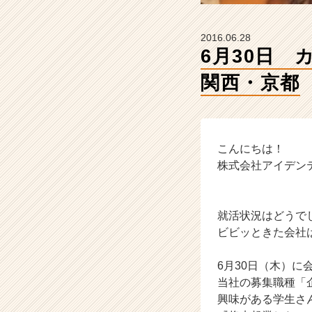
ン
テ
ィ
2016.06.28
テ
6月30日 カジュ
ィ
ー
関西・京都
の
タ
イ
ム
こんにちは！
ラ
イ
株式会社アイデンティティ
ン】
|
ベ
就活状況はどうで
ン
ビビッときた会社
チ
ャ
6月30日（木）に
ー・
成
当社の募集職種「
長
興味がある学生さ
企