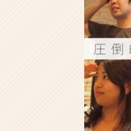
会！
٩
(๑
^
o
^
๑)
۶
i
n
関
西・
京
都
【株
式
会
社
ア
イ
デ