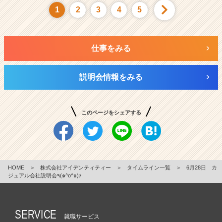
1
2
3
4
5
仕事をみる
説明会情報をみる
このページをシェアする
HOME
＞
株式会社アイデンティティー
＞
タイムライン一覧
＞
6月28日 カ
ジュアル会社説明会٩(๑^o^๑)۶
SERVICE
就職サービス