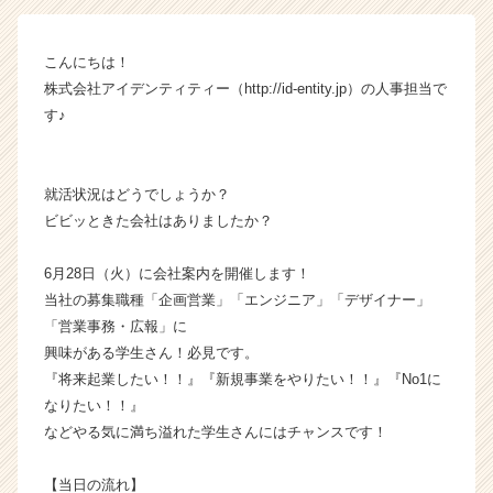
ン】
|
こんにちは！
ベ
株式会社アイデンティティー（http://id-entity.jp）の人事担当で
ン
チ
す♪
ャ
ー・
成
就活状況はどうでしょうか？
長
ビビッときた会社はありましたか？
企
業
6月28日（火）に会社案内を開催します！
か
ら
当社の募集職種「企画営業」「エンジニア」「デザイナー」
ス
「営業事務・広報」に
カ
興味がある学生さん！必見です。
ウ
『将来起業したい！！』『新規事業をやりたい！！』『No1に
ト
なりたい！！』
が
などやる気に満ち溢れた学生さんにはチャンスです！
届
く
就
【当日の流れ】