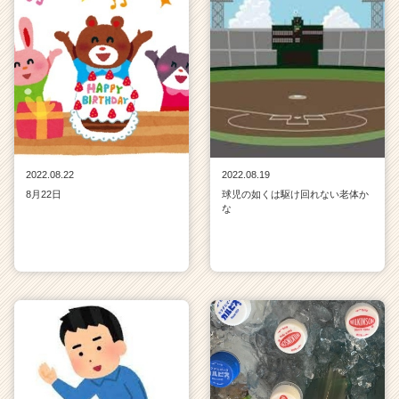
2022.08.22
2022.08.19
8月22日
球児の如くは駆け回れない老体か
な