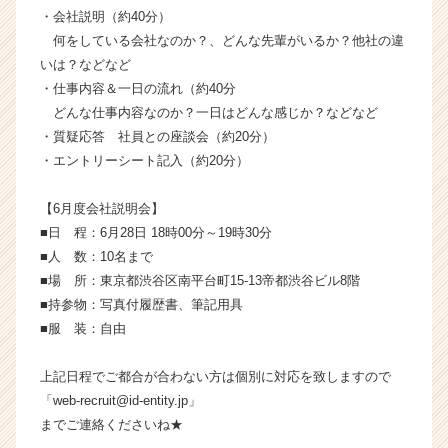
活
・会社説明（約40分）
サ
何をしている会社なのか？、どんな先輩がいるか？他社の違
イ
いは？などなど
ト
・仕事内容＆一日の流れ（約40分
チ
どんな仕事内容なのか？一日はどんな感じか？などなど
ア
・質疑応答 社員との座談会（約20分）
キ
ャ
・エントリーシート記入（約20分）
リ
ア
【6月度会社説明会】
（C
■日 程：6月28日 18時00分～19時30分
h
■人 数：10名まで
e
■場 所：東京都渋谷区南平台町15-13帝都渋谷ビル8階
e
■持参物：写真付履歴書、筆記用具
r
C
■服 装：自由
a
r
上記日程でご都合が合わない方は個別に対応を致しますので
e
「web-recruit@id-entity.jp」
e
までご連絡くださいね★
r）