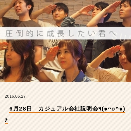
^
๑)
۶
【株
式
会
社
ア
イ
デ
ン
テ
ィ
テ
ィ
ー
2016.06.27
の
タ
6月28日 カジュアル会社説明会٩(๑^o^๑)
イ
ム
۶
ラ
イ