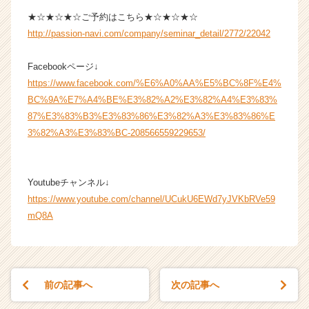
★☆★☆★☆ご予約はこちら★☆★☆★☆
http://passion-navi.com/company/seminar_detail/2772/22042
Facebookページ↓
https://www.facebook.com/%E6%A0%AA%E5%BC%8F%E4%
BC%9A%E7%A4%BE%E3%82%A2%E3%82%A4%E3%83%
87%E3%83%B3%E3%83%86%E3%82%A3%E3%83%86%E
3%82%A3%E3%83%BC-208566559229653/
Youtubeチャンネル↓
https://www.youtube.com/channel/UCukU6EWd7yJVKbRVe59
mQ8A
前の記事へ
次の記事へ