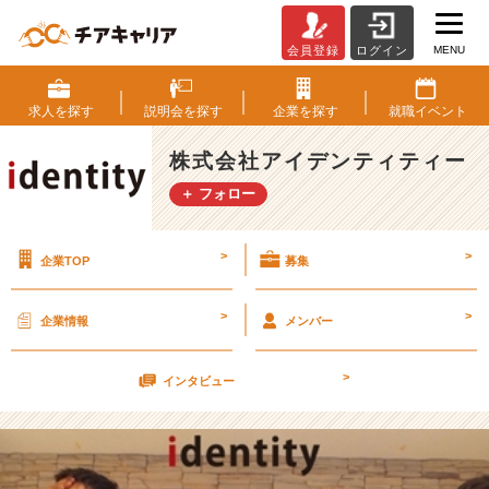
MENU
会員登録
ログイン
6
月
2
求人を
探す
説明会を
探す
企業を
探す
就職
イベント
8
日
株式会社アイデンティティー
カ
＋ フォロー
ジ
ュ
ア
>
>
企業TOP
募集
ル
会
社
>
>
企業情報
メンバー
説
明
>
会
インタビュー
٩
(๑
^
o