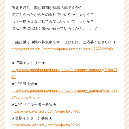
e
考える時期、悩む時期が就職活動ですから、
e
内定もらったからその会社でいいや〜じゃなくて
r
もう一度考えなおしてみてはいかがでしょうか？
C
a
悩んだ先には輝く未来が待っている！かも、、、？
r
e
一緒に働く仲間を募集中です！ぜひぜひ、ご応募ください！！
e
http://passion-navi.com/company/seminar_detail/2772/22040
r）
★17卒エントリー★
http://www.passion-navi.com/p-navi/company_company?cid=27
72
★17卒説明会★
http://www.passion-navi.com/p-navi/company_seminar?cid=277
2#seminarAnchor
★17卒リクルーター募集★
https://www.wantedly.com/projects/37400
★長期インターン募集★
https://www.wantedly.com/projects/39549