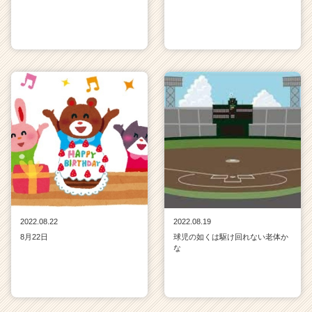
2022.08.22
2022.08.19
8月22日
球児の如くは駆け回れない老体か
な