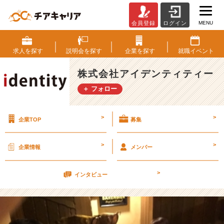
MENU
会員登録
ログイン
自
分
の
求人を
探す
説明会を
探す
企業を
探す
就職
イベント
し
た
株式会社アイデンティティー
い
＋ フォロー
こ
と
と
>
>
企業TOP
募集
は？
【株
式
>
>
企業情報
メンバー
会
社
>
ア
インタビュー
イ
デ
ン
テ