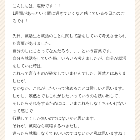
こんにちは、塩野です！！
ら
ス
1週間があっという間に過ぎていくなと感じている今日このご
カ
ろです！
ウ
ト
先日、就活生と就活のことに関して話をしていて考えさせられ
が
た言葉がありました。
届
自分のしたことってなんだろう、、、という言葉です。
く
自分も就活をしていた時、いろいろ考えましたが、自分が就活
就
活
をしていた時は、
サ
これって言うものが確立していませんでした。漠然とはありま
イ
したが、
ト
なかなか、これがしたいって決めることは難しいと思います。
チ
しかし、漠然とでもこれがしたいっていうのを洗い出して、
ア
そしたらそれをするためには、いまこれをしなくちゃいけない
キ
って感じで
ャ
リ
行動してくしか無いのではないかと思います。
ア
それが、就職なら就職するべきだし、
（C
違ったら就職しなくてもいいのではないかと私は思いますね！
h