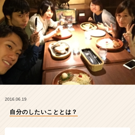
ィ
テ
ィ
ー
の
タ
イ
ム
ラ
イ
ン】
|
ベ
ン
チ
ャ
2016.06.19
ー・
成
自分のしたいこととは？
長
企
業
か